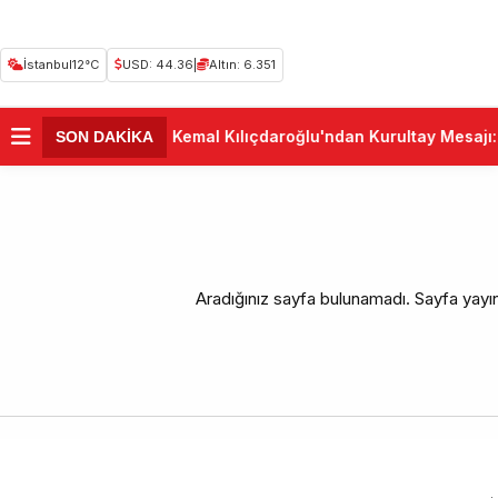
İstanbul
12°C
USD: 44.36
|
Altın: 6.351
•
Kemal Kılıçdaroğlu'ndan Kurultay Mesajı: 
SON DAKİKA
Aradığınız sayfa bulunamadı. Sayfa yayınd