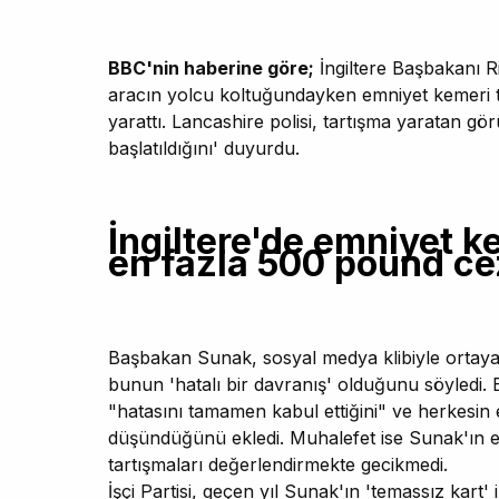
BBC'nin haberine göre;
İngiltere Başbakanı R
aracın yolcu koltuğundayken emniyet kemeri t
yarattı. Lancashire polisi, tartışma yaratan görü
başlatıldığını' duyurdu.
İngiltere'de emniyet 
en fazla 500 pound cez
Başbakan Sunak, sosyal medya klibiyle ortaya ç
bunun 'hatalı bir davranış' olduğunu söyledi.
"hatasını tamamen kabul ettiğini" ve herkesin 
düşündüğünü ekledi. Muhalefet ise Sunak'ın em
tartışmaları değerlendirmekte gecikmedi.
İşçi Partisi, geçen yıl Sunak'ın 'temassız kar