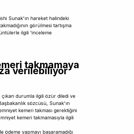
ishi Sunak'ın hareket halindeki
akmadığının görülmesi tartışma
ntülerle ilgili 'inceleme
kemeri takmamaya
a verilebiliyor
ıkan durumla ilgili özür diledi ve
 Başbakanlık sözcüsü, Sunak'ın
emniyet kemeri takması gerektiğini
niyet kemeri takmamasıyla ilgili
t' ile ödeme yapmayı başaramadığı