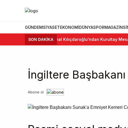
GÜNDEM
SIYASET
EKONOMI
DÜNYA
SPOR
MAGAZIN
S
•
Kemal Kılıçdaroğlu'ndan Kurultay Mesajı: "
SON DAKİKA
İngiltere Başbakan
Abone ol