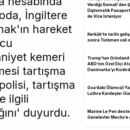
a hesabında
Verdiği Somali'den Ş
Diplomatik Pasaport
oda, İngiltere
de Vize İsteniyor
nak'ın hareket
Kerkük’te tarihi geliş
lcu
sonra Türkmen vali s
niyet kemeri
Trump’tan Grönland
ABD’nin Özel Elçi A
mesi tartışma
Danimarka’yı Kızdırd
polisi, tartışma
Goa’daki Ölümcül Ya
Luthra Kardeşler G
ilgili
ğını' duyurdu.
Marine Le Pen destek
Genelevler Meclis’e 