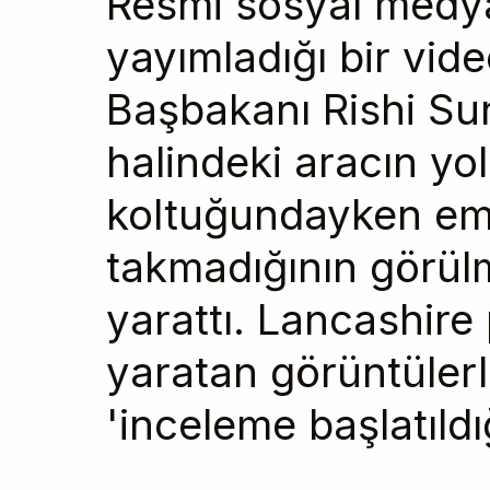
Resmi sosyal medy
yayımladığı bir vide
Başbakanı Rishi Su
halindeki aracın yo
koltuğundayken em
takmadığının görül
yarattı. Lancashire 
yaratan görüntülerle 
'inceleme başlatıldı