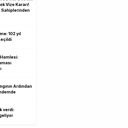
ok Vize Kararı!
 Sahiplerinden
me: 102 yıl
eçildi
 Hamlesi:
taması
ı
ngının Ardından
ündemde
 verdi:
geliyor