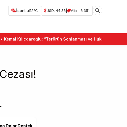
İstanbul
12°C
USD: 44.36
|
Altın: 6.351
mal Kılıçdaroğlu: “Terörün Sonlanması ve Hukuk Devleti Birlikt
Cezası!
r
rca Dolar Destek