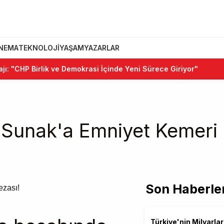
INEMA
TEKNOLOJI
YAŞAM
YAZARLAR
CHP Birlik ve Demokrasi İçinde Yeni Sürece Giriyor"
•
Ke
ı Sunak'a Emniyet Kemeri 
Son Haberle
Türkiye'nin Milyarla