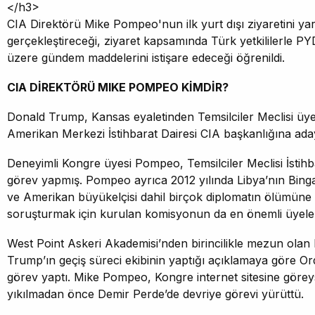
</h3>
CIA Direktörü Mike Pompeo'nun ilk yurt dışı ziyaretini ya
gerçekleştireceği, ziyaret kapsamında Türk yetkililerle 
üzere gündem maddelerini istişare edeceği öğrenildi.
CIA DİREKTÖRÜ MIKE POMPEO KİMDİR?
Donald Trump, Kansas eyaletinden Temsilciler Meclisi üy
Amerikan Merkezi İstihbarat Dairesi CIA başkanlığına aday
Deneyimli Kongre üyesi Pompeo, Temsilciler Meclisi İsti
görev yapmış. Pompeo ayrıca 2012 yılında Libya’nın Bing
ve Amerikan büyükelçisi dahil birçok diplomatın ölümüne 
soruşturmak için kurulan komisyonun da en önemli üyeler
West Point Askeri Akademisi’nden birincilikle mezun ola
Trump’ın geçiş süreci ekibinin yaptığı açıklamaya göre Ord
görev yaptı. Mike Pompeo, Kongre internet sitesine görey
yıkılmadan önce Demir Perde’de devriye görevi yürüttü.