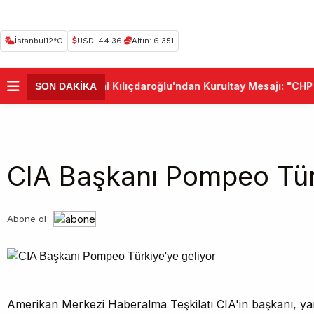
İstanbul
12°C
USD: 44.36
|
Altın: 6.351
•
Kemal Kılıçdaroğlu'ndan Kurultay Mesajı: "CHP B
SON DAKİKA
CIA Başkanı Pompeo Türk
Abone ol
Amerikan Merkezi Haberalma Teşkilatı CIA'in başkanı, ya