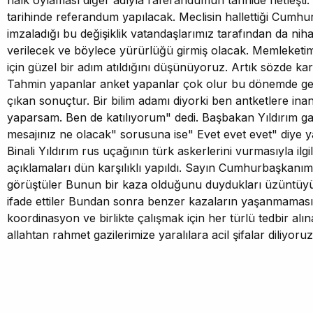
halk oylaması diğer adıyla raferandumun tarihide netleşti.
tarihinde referandum yapılacak. Meclisin hallettiği Cumh
imzaladığı bu değişiklik vatandaşlarımız tarafından da niha
verilecek ve böylece yürürlüğü girmiş olacak. Memleketimi
için güzel bir adım atıldığını düşünüyoruz. Artık sözde kara
Tahmin yapanlar anket yapanlar çok olur bu dönemde ge
çıkan sonuçtur. Bir bilim adamı diyorki ben antketlere in
yaparsam. Ben de katılıyorum" dedi. Başbakan Yıldırım g
mesajınız ne olacak" sorusuna ise" Evet evet evet" diye y
Binali Yıldırım rus uçağının türk askerlerini vurmasıyla ilgil
açıklamaları dün karşılıklı yapıldı. Sayın Cumhurbaşkanım
görüştüler Bunun bir kaza olduğunu duydukları üzüntüyü 
ifade ettiler Bundan sonra benzer kazaların yaşanmaması 
koordinasyon ve birlikte çalışmak için her türlü tedbir alın
allahtan rahmet gazilerimize yaralılara acil şifalar diliyoru