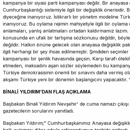
kampanya bir siyasi parti kampanyası değilir. Bir anayasa de
Cumhurbaşkanlığı sistemiyle ilgili bir değişiklik önerisidir. 
diyeceğine inanıyoruz. İstikrarlı bir yönetim modeline Tür
inanıyoruz. Bu oylama rejimin mahiyetiyle ilgili bir oylama 
anlamaları, yanlış anlatmaları ortadan kaldırmamız lazım. 
konusunda en ufak bir tartışma sözkonusu değildir, böyle
değildir. Halkın önüne gelecek olan anayasa değişiklik paketi
ilgili herhangi bir şey ihsas edilmemiştir. Şimdiden seçimler
kampanyası bir şenlik havasında geçsin. Karşı tarafı öteki
etmeden, maksadını aşan sözler söylemeden bu kampanyay
Türkiye demokrasisinin önemli bir sınavını daha vermiş ola
akşamı Türkiye yeni bir dönemin başlangıcını yapacaktır. 
BİNALİ YILDIRIM'DAN FLAŞ AÇIKLAMA
Başbakan Binali Yıldırım Nevşehir' de cuma namazı çıkı
gazetecilerin sorularını yanıtladı.
Başbakan Yıldırım;" Cumhurbaşkanımız Anayasa değişikliği