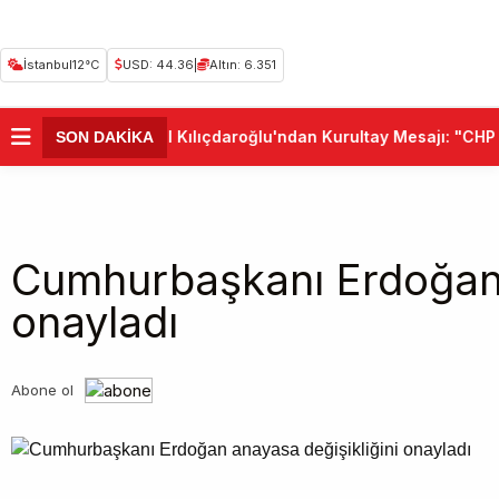
İstanbul
12°C
USD: 44.36
|
Altın: 6.351
•
Kemal Kılıçdaroğlu'ndan Kurultay Mesajı: "CHP Bi
SON DAKİKA
Cumhurbaşkanı Erdoğan 
onayladı
Abone ol