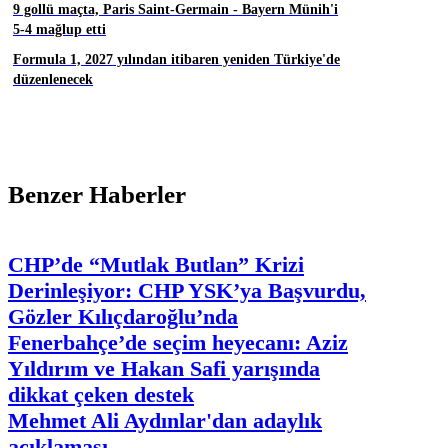
9 gollü maçta, Paris Saint-Germain - Bayern Münih'i
5-4 mağlup etti
Formula 1, 2027 yılından itibaren yeniden Türkiye'de
düzenlenecek
Benzer Haberler
CHP’de “Mutlak Butlan” Krizi
Derinleşiyor: CHP YSK’ya Başvurdu,
Gözler Kılıçdaroğlu’nda
Fenerbahçe’de seçim heyecanı: Aziz
Yıldırım ve Hakan Safi yarışında
dikkat çeken destek
Mehmet Ali Aydınlar'dan adaylık
açıklaması