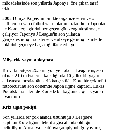
mücadelesinde son yıllarda Japonya, öne çıkan taraf
oldu.
2002 Dünya Kupası'nı birlikte organize eden ve o
tarihten bu yana futbol yatırımlarını hızlandıran Japonlar
ile Koreliler, liglerini her geçen gün zenginleştirmeye
çalışıyor. Japonya J League'in son yıllarda
gerçekleştirdiği transferler ve ülkeye getirdiği isimlerle
rakibini geçmeye başladığı ifade ediliyor.
Milyarlık yayın anlaşması
Bu yılki bütçesi 26.5 milyon yen olan J-League'in, son
olarak 210 milyar yen karşılığında 10 yıllık bir yayın
anlaşması imzaladığına dikkat çekildi. Kore bir çok milli
futbolcusunu son dönemde Japon ligine kaptırdı. Lukas
Podolski transferi de Kore'de bu bağlamda geniş yankı
uyandırdı.
Kriz algısı pekişti
Son yıllarda bir çok alanda üstünlüğü J-League'e
kaptıran Kore liginin tehdit algısı altında olduğu
belirtiliyor. Almanya ile dünya şampiyonluğu yaşamış