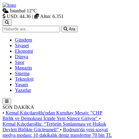
İstanbul
12°C
USD: 44.36
|
Altın: 6.351
Ara
Gündem
Siyaset
Ekonomi
Dünya
Spor
Magazin
Sinema
Teknoloji
Yaşam
Yazarlar
SON DAKİKA
•
Kemal Kılıçdaroğlu'ndan Kurultay Mesajı: "CHP
Birlik ve Demokrasi İçinde Yeni Sürece Giriyor"
•
Kemal Kılıçdaroğlu: “Terörün Sonlanması ve Hukuk
Devleti Birlikte Güçlenmeli”
•
Bodrum'da yeni sosyal
medya modası: 10 dakikalık deniz transferine 70 bin TL