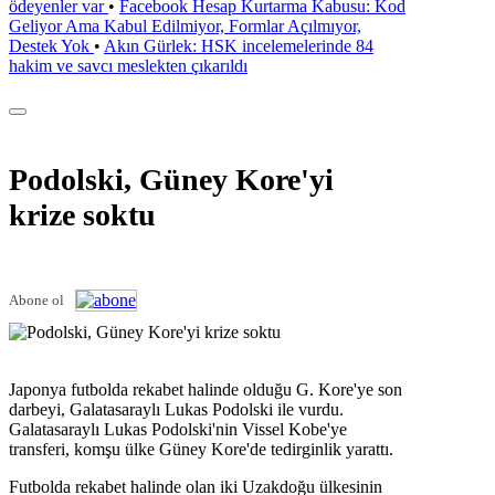
ödeyenler var
•
Facebook Hesap Kurtarma Kabusu: Kod
Geliyor Ama Kabul Edilmiyor, Formlar Açılmıyor,
Destek Yok
•
Akın Gürlek: HSK incelemelerinde 84
hakim ve savcı meslekten çıkarıldı
Podolski, Güney Kore'yi
krize soktu
Abone ol
Japonya futbolda rekabet halinde olduğu G. Kore'ye son
darbeyi, Galatasaraylı Lukas Podolski ile vurdu.
Galatasaraylı Lukas Podolski'nin Vissel Kobe'ye
transferi, komşu ülke Güney Kore'de tedirginlik yarattı.
Futbolda rekabet halinde olan iki Uzakdoğu ülkesinin