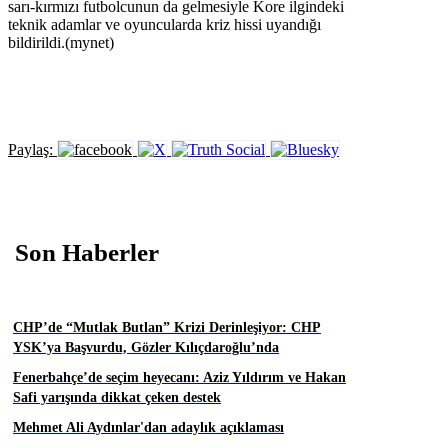
sarı-kırmızı futbolcunun da gelmesiyle Kore ilgindeki
teknik adamlar ve oyuncularda kriz hissi uyandığı
bildirildi.(mynet)
Paylaş:
Son Haberler
CHP’de “Mutlak Butlan” Krizi Derinleşiyor: CHP
YSK’ya Başvurdu, Gözler Kılıçdaroğlu’nda
Fenerbahçe’de seçim heyecanı: Aziz Yıldırım ve Hakan
Safi yarışında dikkat çeken destek
Mehmet Ali Aydınlar'dan adaylık açıklaması