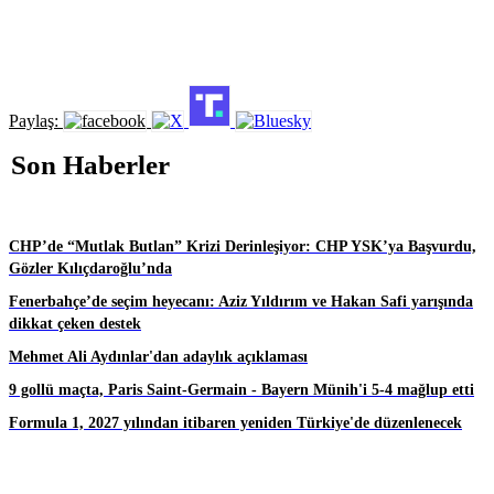
Paylaş:
Son Haberler
CHP’de “Mutlak Butlan” Krizi Derinleşiyor: CHP YSK’ya Başvurdu,
Gözler Kılıçdaroğlu’nda
Fenerbahçe’de seçim heyecanı: Aziz Yıldırım ve Hakan Safi yarışında
dikkat çeken destek
Mehmet Ali Aydınlar'dan adaylık açıklaması
9 gollü maçta, Paris Saint-Germain - Bayern Münih'i 5-4 mağlup etti
Formula 1, 2027 yılından itibaren yeniden Türkiye'de düzenlenecek