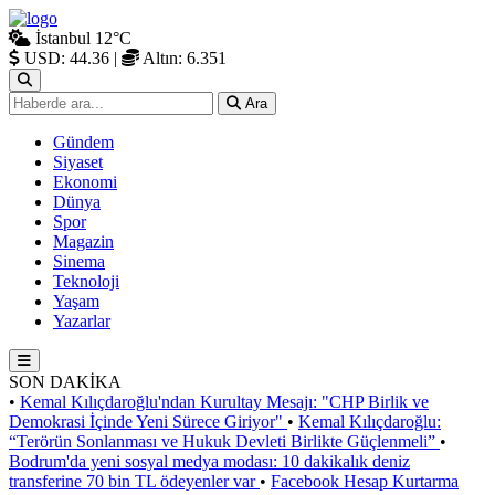
İstanbul
12°C
USD: 44.36
|
Altın: 6.351
Ara
Gündem
Siyaset
Ekonomi
Dünya
Spor
Magazin
Sinema
Teknoloji
Yaşam
Yazarlar
SON DAKİKA
•
Kemal Kılıçdaroğlu'ndan Kurultay Mesajı: "CHP Birlik ve
Demokrasi İçinde Yeni Sürece Giriyor"
•
Kemal Kılıçdaroğlu:
“Terörün Sonlanması ve Hukuk Devleti Birlikte Güçlenmeli”
•
Bodrum'da yeni sosyal medya modası: 10 dakikalık deniz
transferine 70 bin TL ödeyenler var
•
Facebook Hesap Kurtarma