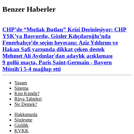
Benzer Haberler
CHP’de “Mutlak Butlan” Krizi Derinleşiyor: CHP
YSK’ya Başvurdu, Gözler Kılıçdaroğlu’nda
Fenerbahçe’de seçim heyecanı: Aziz Yıldırım ve
Hakan Safi yarışında dikkat çeken destek
Mehmet Ali Aydınlar'dan adaylık açıklaması
9 gollü maçta, Paris Saint-Germain - Bayern
Münih'i 5-4 mağlup etti
Yaşam
Sinema
Kim Kimdir?
Rüya Tabirleri
Ne Demek?
Hakkımızda
Sözleşme
Gizlilik
KVKK