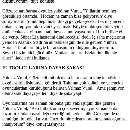
düşünüyorum" diye konuştu.
Göztepe taraftarına övgüler yağdıran Vural, "Yıllardır beni her
gördükleri ortamda, ’Hocam ne zaman bize geliyorsun’ diye
soruyorlardı. Şimdi hepimizin dileği gerçekleşecek. Tek düşüncem
onlara şampiyonluk sevinci yaşatmak. Böyle muhteşem bir seyirci
önüne çıkacak olmanın tatlı heyecanını yaşıyorum. Hep birlikte el
ele verip, Süper Lig hasretini dindireceğiz" dedi. İç saha maçlarının
yeniden Atatürk Stadı’na alınabileceğini de dile getiren Yılmaz
Vural, "Taraftarın böyle bir arzusunun olduğunu duyuyorum.
Seyirci bizim itici gücümüz. Mutlaka onların isteklerini dikkate
alırız" ifadelerini kullandı.
FUTBOLCULARINA DAYAK ŞAKASI
Yılmaz Vural, Göztepeli futbolculara ilk mesajını yine kendisine
özgü espirili üslubuyla gönderdi. Takımın çok kaliteli ve yetenekli
oyunculardan kurulduğunu belirten Yılmaz Vural, "Ama şampiyon
olamazsak dayağı yerler" diye de şaka yaptı.
Oyuncularına her zaman bir baba gibi yaklaştığını dile getiren
Yılmaz Vural, "Ben futbolcumu çok severim, aynı zamanda da
kızarım. Onlara nasıl değer verdiğimi herkes bilir. Göztepe’de de
tanıdığım futbolcular var. Huzurlu bir çalışma ortamı yaratacağımıza
inanıyorum" diye konuştu.(mynet)