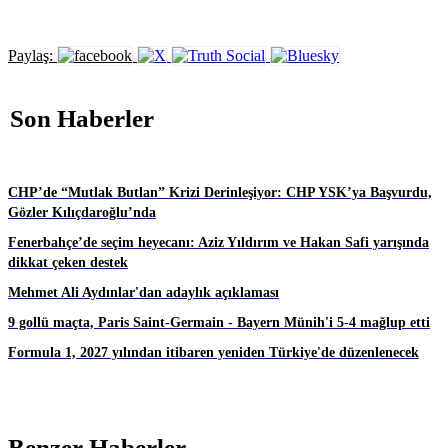
Paylaş:
Son Haberler
CHP’de “Mutlak Butlan” Krizi Derinleşiyor: CHP YSK’ya Başvurdu,
Gözler Kılıçdaroğlu’nda
Fenerbahçe’de seçim heyecanı: Aziz Yıldırım ve Hakan Safi yarışında
dikkat çeken destek
Mehmet Ali Aydınlar'dan adaylık açıklaması
9 gollü maçta, Paris Saint-Germain - Bayern Münih'i 5-4 mağlup etti
Formula 1, 2027 yılından itibaren yeniden Türkiye'de düzenlenecek
Benzer Haberler