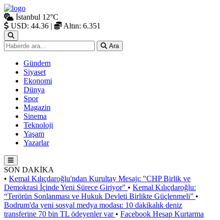
İstanbul
12°C
USD: 44.36
|
Altın: 6.351
Ara
Gündem
Siyaset
Ekonomi
Dünya
Spor
Magazin
Sinema
Teknoloji
Yaşam
Yazarlar
SON DAKİKA
•
Kemal Kılıçdaroğlu'ndan Kurultay Mesajı: "CHP Birlik ve
Demokrasi İçinde Yeni Sürece Giriyor"
•
Kemal Kılıçdaroğlu:
“Terörün Sonlanması ve Hukuk Devleti Birlikte Güçlenmeli”
•
Bodrum'da yeni sosyal medya modası: 10 dakikalık deniz
transferine 70 bin TL ödeyenler var
•
Facebook Hesap Kurtarma