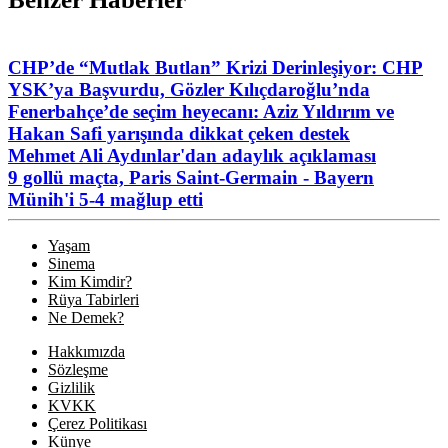
CHP’de “Mutlak Butlan” Krizi Derinleşiyor: CHP
YSK’ya Başvurdu, Gözler Kılıçdaroğlu’nda
Fenerbahçe’de seçim heyecanı: Aziz Yıldırım ve
Hakan Safi yarışında dikkat çeken destek
Mehmet Ali Aydınlar'dan adaylık açıklaması
9 gollü maçta, Paris Saint-Germain - Bayern
Münih'i 5-4 mağlup etti
Yaşam
Sinema
Kim Kimdir?
Rüya Tabirleri
Ne Demek?
Hakkımızda
Sözleşme
Gizlilik
KVKK
Çerez Politikası
Künye