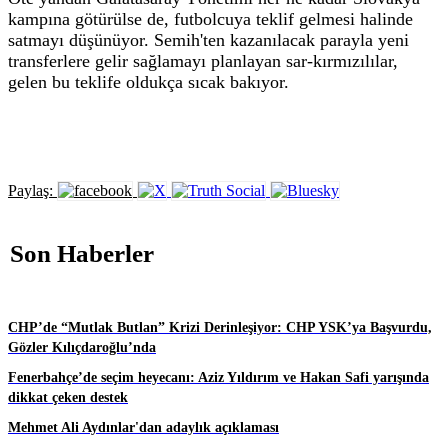
kampına götürülse de, futbolcuya teklif gelmesi halinde
satmayı düşünüyor. Semih'ten kazanılacak parayla yeni
transferlere gelir sağlamayı planlayan sar-kırmızılılar,
gelen bu teklife oldukça sıcak bakıyor.
Paylaş:
Son Haberler
CHP’de “Mutlak Butlan” Krizi Derinleşiyor: CHP YSK’ya Başvurdu,
Gözler Kılıçdaroğlu’nda
Fenerbahçe’de seçim heyecanı: Aziz Yıldırım ve Hakan Safi yarışında
dikkat çeken destek
Mehmet Ali Aydınlar'dan adaylık açıklaması