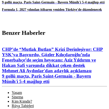
9 gollü maçta, Paris Saint-Germain - Bayern Münih'i 5-4 mağlup etti
Formula 1, 2027 yılından itibaren yeniden Türkiye'de düzenlenecek
Benzer Haberler
CHP’de “Mutlak Butlan” Krizi Derinleşiyor: CHP
YSK’ya Başvurdu, Gözler Kılıçdaroğlu’nda
Fenerbahçe’de seçim heyecanı: Aziz Yıldırım ve
Hakan Safi yarışında dikkat çeken destek
Mehmet Ali Aydınlar'dan adaylık açıklaması
9 gollü maçta, Paris Saint-Germain - Bayern
Münih'i 5-4 mağlup etti
Yaşam
Sinema
Kim Kimdir?
Rüya Tabirleri