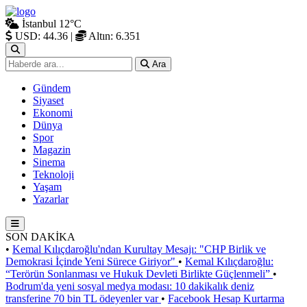
İstanbul
12°C
USD: 44.36
|
Altın: 6.351
Ara
Gündem
Siyaset
Ekonomi
Dünya
Spor
Magazin
Sinema
Teknoloji
Yaşam
Yazarlar
SON DAKİKA
•
Kemal Kılıçdaroğlu'ndan Kurultay Mesajı: "CHP Birlik ve
Demokrasi İçinde Yeni Sürece Giriyor"
•
Kemal Kılıçdaroğlu:
“Terörün Sonlanması ve Hukuk Devleti Birlikte Güçlenmeli”
•
Bodrum'da yeni sosyal medya modası: 10 dakikalık deniz
transferine 70 bin TL ödeyenler var
•
Facebook Hesap Kurtarma