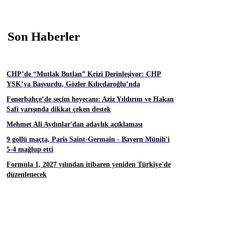
Son Haberler
CHP’de “Mutlak Butlan” Krizi Derinleşiyor: CHP
YSK’ya Başvurdu, Gözler Kılıçdaroğlu’nda
Fenerbahçe’de seçim heyecanı: Aziz Yıldırım ve Hakan
Safi yarışında dikkat çeken destek
Mehmet Ali Aydınlar'dan adaylık açıklaması
9 gollü maçta, Paris Saint-Germain - Bayern Münih'i
5-4 mağlup etti
Formula 1, 2027 yılından itibaren yeniden Türkiye'de
düzenlenecek