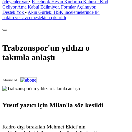
ödeyenler var
•
Facebook Hesap Kurtarma Kabusu: Kod
Geliyor Ama Kabul Edilmiyor, Formlar Açılmıyor,
Destek Yok
•
Akın Gürlek: HSK incelemelerinde 84
hakim ve savcı meslekten çıkarıldı
Trabzonspor'un yıldızı o
takımla anlaştı
Abone ol
Yusuf yazıcı için Milan'la söz kesildi
Kadro dışı bırakılan Mehmet Ekici’nin