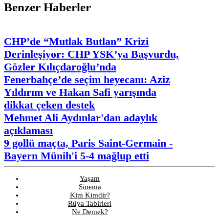
Benzer Haberler
CHP’de “Mutlak Butlan” Krizi
Derinleşiyor: CHP YSK’ya Başvurdu,
Gözler Kılıçdaroğlu’nda
Fenerbahçe’de seçim heyecanı: Aziz
Yıldırım ve Hakan Safi yarışında
dikkat çeken destek
Mehmet Ali Aydınlar'dan adaylık
açıklaması
9 gollü maçta, Paris Saint-Germain -
Bayern Münih'i 5-4 mağlup etti
Yaşam
Sinema
Kim Kimdir?
Rüya Tabirleri
Ne Demek?