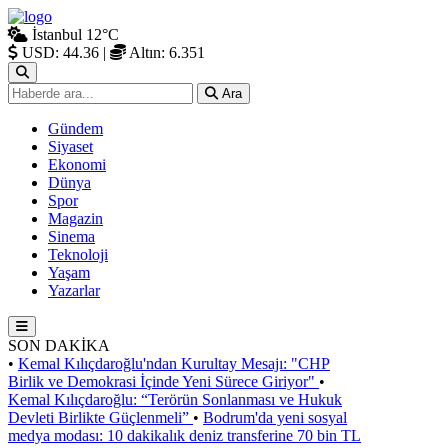
İstanbul
12°C
USD: 44.36
|
Altın: 6.351
Ara
Gündem
Siyaset
Ekonomi
Dünya
Spor
Magazin
Sinema
Teknoloji
Yaşam
Yazarlar
SON DAKİKA
•
Kemal Kılıçdaroğlu'ndan Kurultay Mesajı: "CHP
Birlik ve Demokrasi İçinde Yeni Sürece Giriyor"
•
Kemal Kılıçdaroğlu: “Terörün Sonlanması ve Hukuk
Devleti Birlikte Güçlenmeli”
•
Bodrum'da yeni sosyal
medya modası: 10 dakikalık deniz transferine 70 bin TL