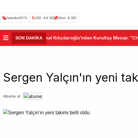
İstanbul
12°C
USD: 44.36
|
Altın: 6.351
•
Kemal Kılıçdaroğlu'ndan Kurultay Mesajı: "CHP
SON DAKİKA
Sergen Yalçın'ın yeni tak
Abone ol