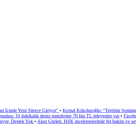
si İçinde Yeni Sürece Giriyor"
•
Kemal Kılıçdaroğlu: “Terörün Sonlan
odası: 10 dakikalık deniz transferine 70 bin TL ödeyenler var
•
Faceb
mıyor, Destek Yok
•
Akın Gürlek: HSK incelemelerinde 84 hakim ve sa