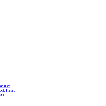
ması ve
ook Hesap
vcı