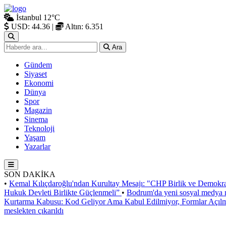
İstanbul
12°C
USD: 44.36
|
Altın: 6.351
Ara
Gündem
Siyaset
Ekonomi
Dünya
Spor
Magazin
Sinema
Teknoloji
Yaşam
Yazarlar
SON DAKİKA
•
Kemal Kılıçdaroğlu'ndan Kurultay Mesajı: "CHP Birlik ve Demokra
Hukuk Devleti Birlikte Güçlenmeli”
•
Bodrum'da yeni sosyal medya m
Kurtarma Kabusu: Kod Geliyor Ama Kabul Edilmiyor, Formlar Açıl
meslekten çıkarıldı