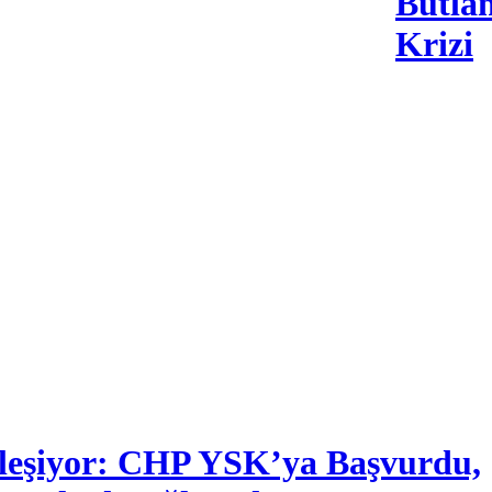
Butla
Krizi
leşiyor: CHP YSK’ya Başvurdu,