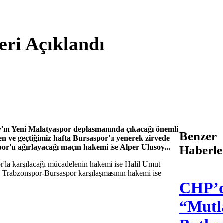
ri Açıklandı
ay'ın Yeni Malatyaspor deplasmanında çıkacağı önemli
Benzer
en ve geçtiğimiz hafta Bursaspor'u yenerek zirvede
r'u ağırlayacağı maçın hakemi ise Alper Ulusoy...
Haberle
r'la karşılacağı mücadelenin hakemi ise Halil Umut
an Trabzonspor-Bursaspor karşılaşmasının hakemi ise
CHP’
“Mutl