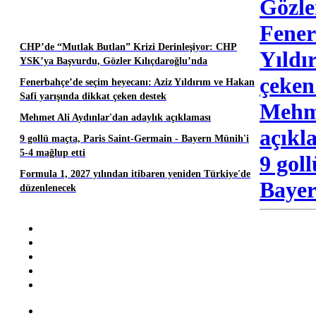
Gözle
Fener
CHP’de “Mutlak Butlan” Krizi Derinleşiyor: CHP
Yıldı
YSK’ya Başvurdu, Gözler Kılıçdaroğlu’nda
çeken
Fenerbahçe’de seçim heyecanı: Aziz Yıldırım ve Hakan
Safi yarışında dikkat çeken destek
Mehme
Mehmet Ali Aydınlar'dan adaylık açıklaması
açıkl
9 gollü maçta, Paris Saint-Germain - Bayern Münih'i
5-4 mağlup etti
9 gol
Formula 1, 2027 yılından itibaren yeniden Türkiye'de
Bayer
düzenlenecek