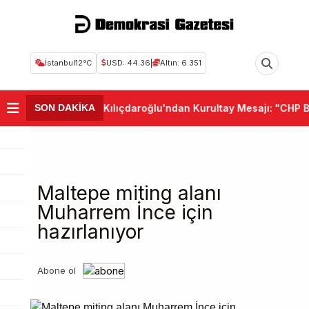
İstanbul
12°C
USD: 44.36
|
Altın: 6.351
•
Kemal Kılıçdaroğlu'ndan Kurultay Mesajı: "CHP Birl
SON DAKİKA
Maltepe miting alanı
Muharrem İnce için
hazırlanıyor
Abone ol