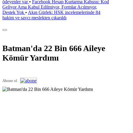
ödeyenler var
•
Facebook Hesap Kurtarma Kabusu: Kod
Geliyor Ama Kabul Edilmiyor, Formlar Açılmıyor,
Destek Yok
•
Akın Gürlek: HSK incelemelerinde 84
hakim ve savcı meslekten çıkarıldı
Batman'da 22 Bin 666 Aileye
Kömür Yardımı
Abone ol