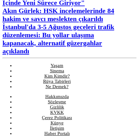
İçinde Yeni Sürece Giriyor"
Akın Gürlek: HSK incelemelerinde 84
hakim ve savcı meslekten çıkarıldı
İstanbul'da 3-5 Ağustos geceleri trafik
düzenlemesi: Bu yollar ulaşıma
kapanacak, alternatif güzergahlar
açıklandı
Yaşam
Sinema
Kim Kimdir?
Rüya Tabirleri
Ne Demek?
Hakkımızda
Sözleşme
Gizlilik
KVKK
Çerez Politikası
Künye
İletişim
Haber Portalı