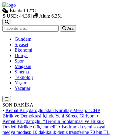
İstanbul
12°C
USD: 44.36
|
Altın: 6.351
Ara
Gündem
Siyaset
Ekonomi
Dünya
Spor
Magazin
Sinema
Teknoloji
Yaşam
Yazarlar
SON DAKİKA
•
Kemal Kılıçdaroğlu'ndan Kurultay Mesajı: "CHP
Birlik ve Demokrasi İçinde Yeni Sürece Giriyor"
•
Kemal Kılıçdaroğlu: “Terörün Sonlanması ve Hukuk
Devleti Birlikte Güçlenmeli”
•
Bodrum'da yeni sosyal
medya modası: 10 dakikalık deniz transferine 70 bin TL