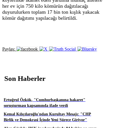
köylerinde ikamet eden yardıma muhtaç ailelere
her ev için 750 kilo kömürün dağıtılacağı
duyurulurken toplam 17 bin ton kışlık yakacak
kömür dağıtımı yapılacağı belirtildi.
Paylaş:
Son Haberler
Ertuğrul Özkök, "Cumhurbaşkanına hakaret"
soruşturması kapsamında ifade verdi
Kemal Kılıçdaroğlu'ndan Kurultay Mesajı: "CHP
Birlik ve Demokrasi İçinde Yeni Sürece Giriyor"