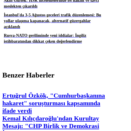
Akın Gürlek: HSK incelemelerinde 84 hakim ve savcı
meslekten çıkarıldı
İstanbul'da 3-5 Ağustos geceleri trafik düzenlemesi: Bu
yollar ulaşıma kapanacak, alternatif güzergahlar
açıklandı
Rusya-NATO geriliminde yeni iddialar: İngiliz
istihbaratından dikkat çeken değerlendirme
Benzer Haberler
Ertuğrul Özkök, "Cumhurbaşkanına
hakaret" soruşturması kapsamında
ifade verdi
Kemal Kılıçdaroğlu'ndan Kurultay
Mesajı: "CHP Birlik ve Demokrasi