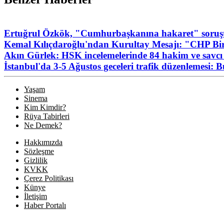
Ertuğrul Özkök, "Cumhurbaşkanına hakaret" soruşt
Kemal Kılıçdaroğlu'ndan Kurultay Mesajı: "CHP Birl
Akın Gürlek: HSK incelemelerinde 84 hakim ve savcı 
İstanbul'da 3-5 Ağustos geceleri trafik düzenlemesi: 
Yaşam
Sinema
Kim Kimdir?
Rüya Tabirleri
Ne Demek?
Hakkımızda
Sözleşme
Gizlilik
KVKK
Çerez Politikası
Künye
İletişim
Haber Portalı