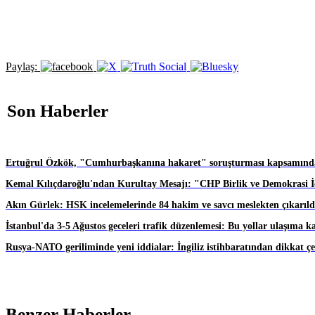
Paylaş:
Son Haberler
Ertuğrul Özkök, "Cumhurbaşkanına hakaret" soruşturması kapsamında
Kemal Kılıçdaroğlu'ndan Kurultay Mesajı: "CHP Birlik ve Demokrasi İç
Akın Gürlek: HSK incelemelerinde 84 hakim ve savcı meslekten çıkarıld
İstanbul'da 3-5 Ağustos geceleri trafik düzenlemesi: Bu yollar ulaşıma k
Rusya-NATO geriliminde yeni iddialar: İngiliz istihbaratından dikkat ç
Benzer Haberler