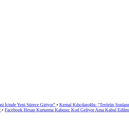
si İçinde Yeni Sürece Giriyor"
•
Kemal Kılıçdaroğlu: “Terörün Sonlan
r
•
Facebook Hesap Kurtarma Kabusu: Kod Geliyor Ama Kabul Edilmiy