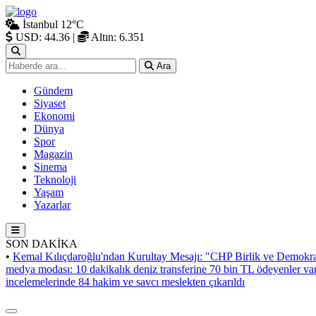
İstanbul
12°C
USD: 44.36
|
Altın: 6.351
Ara
Gündem
Siyaset
Ekonomi
Dünya
Spor
Magazin
Sinema
Teknoloji
Yaşam
Yazarlar
SON DAKİKA
•
Kemal Kılıçdaroğlu'ndan Kurultay Mesajı: "CHP Birlik ve Demokra
medya modası: 10 dakikalık deniz transferine 70 bin TL ödeyenler va
incelemelerinde 84 hakim ve savcı meslekten çıkarıldı