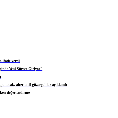
 ifade verdi
inde Yeni Sürece Giriyor"
ı
apanacak, alternatif güzergahlar açıklandı
eken değerlendirme