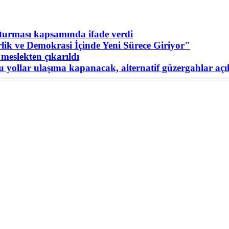
urması kapsamında ifade verdi
ik ve Demokrasi İçinde Yeni Sürece Giriyor"
meslekten çıkarıldı
Bu yollar ulaşıma kapanacak, alternatif güzergahlar açı