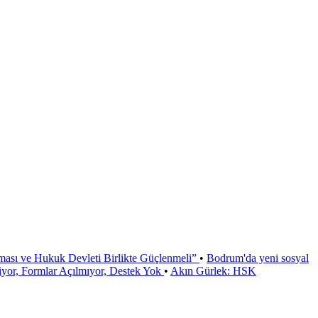
ması ve Hukuk Devleti Birlikte Güçlenmeli”
•
Bodrum'da yeni sosyal
or, Formlar Açılmıyor, Destek Yok
•
Akın Gürlek: HSK