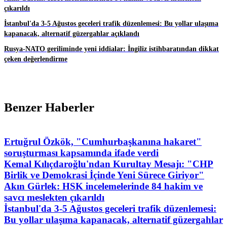
çıkarıldı
İstanbul'da 3-5 Ağustos geceleri trafik düzenlemesi: Bu yollar ulaşıma
kapanacak, alternatif güzergahlar açıklandı
Rusya-NATO geriliminde yeni iddialar: İngiliz istihbaratından dikkat
çeken değerlendirme
Benzer Haberler
Ertuğrul Özkök, "Cumhurbaşkanına hakaret"
soruşturması kapsamında ifade verdi
Kemal Kılıçdaroğlu'ndan Kurultay Mesajı: "CHP
Birlik ve Demokrasi İçinde Yeni Sürece Giriyor"
Akın Gürlek: HSK incelemelerinde 84 hakim ve
savcı meslekten çıkarıldı
İstanbul'da 3-5 Ağustos geceleri trafik düzenlemesi:
Bu yollar ulaşıma kapanacak, alternatif güzergahlar