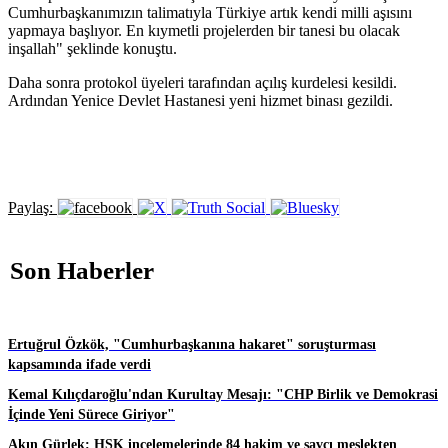
Cumhurbaşkanımızın talimatıyla Türkiye artık kendi milli aşısını
yapmaya başlıyor. En kıymetli projelerden bir tanesi bu olacak
inşallah" şeklinde konuştu.
Daha sonra protokol üyeleri tarafından açılış kurdelesi kesildi.
Ardından Yenice Devlet Hastanesi yeni hizmet binası gezildi.
Paylaş:
Son Haberler
Ertuğrul Özkök, "Cumhurbaşkanına hakaret" soruşturması
kapsamında ifade verdi
Kemal Kılıçdaroğlu'ndan Kurultay Mesajı: "CHP Birlik ve Demokrasi
İçinde Yeni Sürece Giriyor"
Akın Gürlek: HSK incelemelerinde 84 hakim ve savcı meslekten