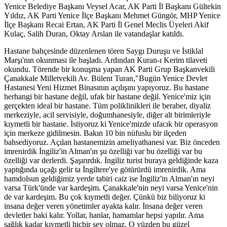
Yenice Belediye Başkanı Veysel Acar, AK Parti İl Başkanı Gültekin
Yıldız, AK Parti Yenice İlçe Başkanı Mehmet Güngör, MHP Yenice
İlçe Başkanı Recai Ertan, AK Parti İl Genel Meclis Üyeleri Akif
Kulaç, Salih Duran, Oktay Arslan ile vatandaşlar katıldı.
Hastane bahçesinde düzenlenen tören Saygı Duruşu ve İstiklal
Marşı'nın okunması ile başladı. Ardından Kuran-ı Kerim tilaveti
okundu. Törende bir konuşma yapan AK Parti Grup Başkanvekili
Çanakkale Milletvekili Av. Bülent Turan,"Bugün Yenice Devlet
Hastanesi Yeni Hizmet Binasının açılışını yapıyoruz. Bu hastane
herhangi bir hastane değil, ufak bir hastane değil. Yenice'miz için
gerçekten ideal bir hastane. Tüm poliklinikleri ile beraber, diyaliz
merkeziyle, acil servisiyle, doğumhanesiyle, diğer alt birimleriyle
kıymetli bir hastane. İstiyoruz ki Yenice'mizde ufacık bir operasyon
için merkeze gidilmesin. Bakın 10 bin nüfuslu bir ilçeden
bahsediyoruz. Açılan hastanemizin ameliyathanesi var. Biz önceden
imrenirdik İngiliz'in Alman'ın şu özelliği var bu özelliği var bu
özelliği var derlerdi. Şaşırırdık. İngiliz turist buraya geldiğinde kaza
yaptığında uçağı gelir ta İngiltere'ye götürürdü imrenirdik. Ama
hamdolsun geldiğimiz yerde tabiri caiz ise İngiliz'in Alman'ın neyi
varsa Türk'ünde var kardeşim. Çanakkale'nin neyi varsa Yenice'nin
de var kardeşim. Bu çok kıymetli değer. Çünkü biz biliyoruz ki
insana değer veren yönetimler ayakta kalır. İnsana değer veren
devletler baki kalır. Yollar, hanlar, hamamlar hepsi yapılır. Ama
sağlık kadar kıymetli hiçbir şey olmaz. O yüzden bu güzel