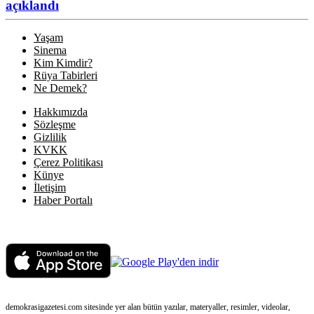
açıklandı
Yaşam
Sinema
Kim Kimdir?
Rüya Tabirleri
Ne Demek?
Hakkımızda
Sözleşme
Gizlilik
KVKK
Çerez Politikası
Künye
İletişim
Haber Portalı
demokrasigazetesi.com sitesinde yer alan bütün yazılar, materyaller, resimler, videolar,