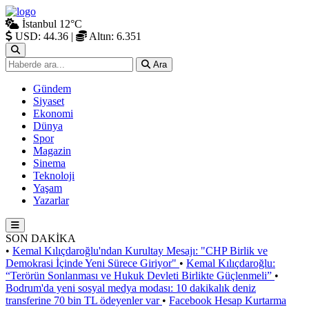
İstanbul
12°C
USD: 44.36
|
Altın: 6.351
Ara
Gündem
Siyaset
Ekonomi
Dünya
Spor
Magazin
Sinema
Teknoloji
Yaşam
Yazarlar
SON DAKİKA
•
Kemal Kılıçdaroğlu'ndan Kurultay Mesajı: "CHP Birlik ve
Demokrasi İçinde Yeni Sürece Giriyor"
•
Kemal Kılıçdaroğlu:
“Terörün Sonlanması ve Hukuk Devleti Birlikte Güçlenmeli”
•
Bodrum'da yeni sosyal medya modası: 10 dakikalık deniz
transferine 70 bin TL ödeyenler var
•
Facebook Hesap Kurtarma