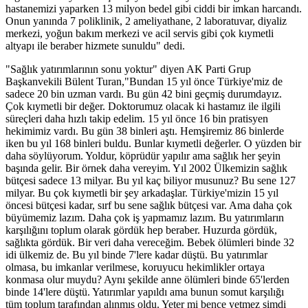
hastanemizi yaparken 13 milyon bedel gibi ciddi bir imkan harcandı.
Onun yanında 7 poliklinik, 2 ameliyathane, 2 laboratuvar, diyaliz
merkezi, yoğun bakım merkezi ve acil servis gibi çok kıymetli
altyapı ile beraber hizmete sunuldu" dedi.
"Sağlık yatırımlarının sonu yoktur" diyen AK Parti Grup
Başkanvekili Bülent Turan,"Bundan 15 yıl önce Türkiye'miz de
sadece 20 bin uzman vardı. Bu gün 42 bini geçmiş durumdayız.
Çok kıymetli bir değer. Doktorumuz olacak ki hastamız ile ilgili
süreçleri daha hızlı takip edelim. 15 yıl önce 16 bin pratisyen
hekimimiz vardı. Bu gün 38 binleri aştı. Hemşiremiz 86 binlerde
iken bu yıl 168 binleri buldu. Bunlar kıymetli değerler. O yüzden bir
daha söylüyorum. Yoldur, köprüdür yapılır ama sağlık her şeyin
başında gelir. Bir örnek daha vereyim. Yıl 2002 Ülkemizin sağlık
bütçesi sadece 13 milyar. Bu yıl kaç biliyor musunuz? Bu sene 127
milyar. Bu çok kıymetli bir şey arkadaşlar. Türkiye'mizin 15 yıl
öncesi bütçesi kadar, sırf bu sene sağlık bütçesi var. Ama daha çok
büyümemiz lazım. Daha çok iş yapmamız lazım. Bu yatırımların
karşılığını toplum olarak gördük hep beraber. Huzurda gördük,
sağlıkta gördük. Bir veri daha vereceğim. Bebek ölümleri binde 32
idi ülkemiz de. Bu yıl binde 7'lere kadar düştü. Bu yatırımlar
olmasa, bu imkanlar verilmese, koruyucu hekimlikler ortaya
konmasa olur muydu? Aynı şekilde anne ölümleri binde 65'lerden
binde 14'lere düştü. Yatırımlar yapıldı ama bunun somut karşılığı
tüm toplum tarafından alınmış oldu. Yeter mi bence yetmez şimdi