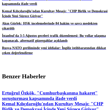
kapsamında ifade verdi
Kemal Kılıçdaroğlu'ndan Kurultay Mesajı: "CHP Birlik ve Demokrasi
İçinde Yeni Sürece Giriyor"
Akın Gürlek: HSK incelemelerinde 84 hakim ve savcı meslekten
çıkarıldı
İstanbul'da 3-5 Ağustos geceleri trafik düzenlemesi: Bu yollar ulaşıma
kapanacak, alternatif güzergahlar açıklandı
Rusya-NATO geriliminde yeni iddialar: İngiliz istihbaratından dikkat
çeken değerlendirme
Benzer Haberler
Ertuğrul Özkök, "Cumhurbaşkanına hakaret"
soruşturması kapsamında ifade verdi
Kemal Kılıçdaroğlu'ndan Kurultay Mesajı: "CHP
Birlik ve Demokrasi İçinde Yeni Sürece Giriyor"