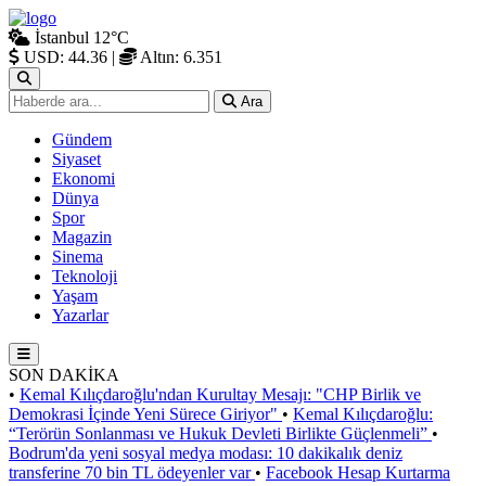
İstanbul
12°C
USD: 44.36
|
Altın: 6.351
Ara
Gündem
Siyaset
Ekonomi
Dünya
Spor
Magazin
Sinema
Teknoloji
Yaşam
Yazarlar
SON DAKİKA
•
Kemal Kılıçdaroğlu'ndan Kurultay Mesajı: "CHP Birlik ve
Demokrasi İçinde Yeni Sürece Giriyor"
•
Kemal Kılıçdaroğlu:
“Terörün Sonlanması ve Hukuk Devleti Birlikte Güçlenmeli”
•
Bodrum'da yeni sosyal medya modası: 10 dakikalık deniz
transferine 70 bin TL ödeyenler var
•
Facebook Hesap Kurtarma