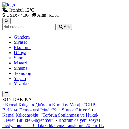
İstanbul
12°C
USD: 44.36
|
Altın: 6.351
Ara
Gündem
Siyaset
Ekonomi
Dünya
Spor
Magazin
Sinema
Teknoloji
Yaşam
Yazarlar
SON DAKİKA
•
Kemal Kılıçdaroğlu'ndan Kurultay Mesajı: "CHP
Birlik ve Demokrasi İçinde Yeni Sürece Giriyor"
•
Kemal Kılıçdaroğlu: “Terörün Sonlanması ve Hukuk
Devleti Birlikte Güçlenmeli”
•
Bodrum'da yeni sosyal
medya modası: 10 dakikalık deniz transferine 70 bin TL