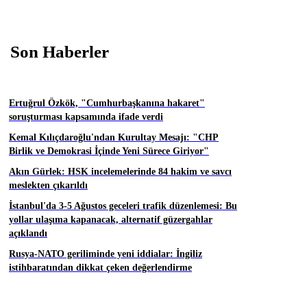
Son Haberler
Ertuğrul Özkök, "Cumhurbaşkanına hakaret"
soruşturması kapsamında ifade verdi
Kemal Kılıçdaroğlu'ndan Kurultay Mesajı: "CHP
Birlik ve Demokrasi İçinde Yeni Sürece Giriyor"
Akın Gürlek: HSK incelemelerinde 84 hakim ve savcı
meslekten çıkarıldı
İstanbul'da 3-5 Ağustos geceleri trafik düzenlemesi: Bu
yollar ulaşıma kapanacak, alternatif güzergahlar
açıklandı
Rusya-NATO geriliminde yeni iddialar: İngiliz
istihbaratından dikkat çeken değerlendirme