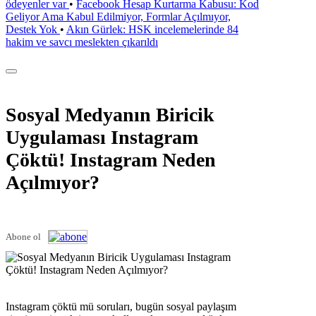
ödeyenler var
•
Facebook Hesap Kurtarma Kabusu: Kod
Geliyor Ama Kabul Edilmiyor, Formlar Açılmıyor,
Destek Yok
•
Akın Gürlek: HSK incelemelerinde 84
hakim ve savcı meslekten çıkarıldı
Sosyal Medyanın Biricik
Uygulaması Instagram
Çöktü! Instagram Neden
Açılmıyor?
Abone ol
Instagram çöktü mü soruları, bugün sosyal paylaşım