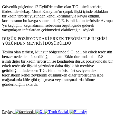
Güvenlik güçlerine 12 Eylül'de teslim olan T.G. isimli terörist,
ifadesinde elebaşı
Murat Karayılan
'ın çarpık ilişki içinde oldukları
bir kadın terörist yüzünden kendi korumasıyla
kavga
ettiğini,
korumasının bu kavga sonucunda Ç.E. isimli kadın teröristle
Avrupa
'ya kaçtığını, kaçmalarının sebebinin örgüt içinde giderek
yaygınlaşan infazlardan çekinmeleri olabileceğini söyledi.
DÜŞÜK POZİSYONDAKİ ERKEK TERÖRİSTLE İLİŞKİSİ
YÜZÜNDEN MEVKİSİ DÜŞÜRÜLDÜ
Teslim olan terörist,
Munzur
bölgesinde S.G. adlı bir erkek teröristin
benzer nedenle infaz edildiğini anlattı. Etkin durumda olan Z.S.
isimli diğer bir kadın teröristin ise kendinden düşük pozisyondaki bir
erkek teröristle ilişkisi yüzünden daha düşük bir mevkiye
getirildiğini ifade eden T.G. isimli terörist, üst seviyelerdeki
teröristlerin kendi zevklerini düşünürken diğer teröristlerin izbe
mağaralarda köle gibi çalışmaya veya çatışmalarda ölüme
gönderildiğini aktardı.
Paylaş: