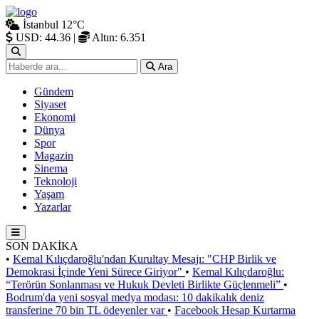
İstanbul
12°C
USD: 44.36
|
Altın: 6.351
Ara
Gündem
Siyaset
Ekonomi
Dünya
Spor
Magazin
Sinema
Teknoloji
Yaşam
Yazarlar
SON DAKİKA
•
Kemal Kılıçdaroğlu'ndan Kurultay Mesajı: "CHP Birlik ve
Demokrasi İçinde Yeni Sürece Giriyor"
•
Kemal Kılıçdaroğlu:
“Terörün Sonlanması ve Hukuk Devleti Birlikte Güçlenmeli”
•
Bodrum'da yeni sosyal medya modası: 10 dakikalık deniz
transferine 70 bin TL ödeyenler var
•
Facebook Hesap Kurtarma