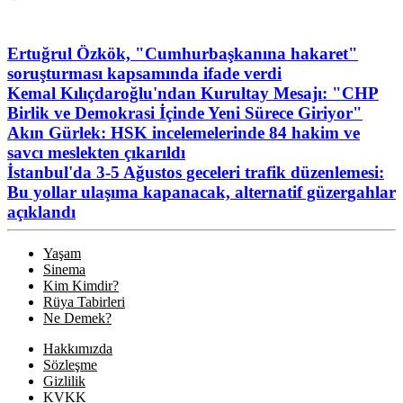
Ertuğrul Özkök, "Cumhurbaşkanına hakaret"
soruşturması kapsamında ifade verdi
Kemal Kılıçdaroğlu'ndan Kurultay Mesajı: "CHP
Birlik ve Demokrasi İçinde Yeni Sürece Giriyor"
Akın Gürlek: HSK incelemelerinde 84 hakim ve
savcı meslekten çıkarıldı
İstanbul'da 3-5 Ağustos geceleri trafik düzenlemesi:
Bu yollar ulaşıma kapanacak, alternatif güzergahlar
açıklandı
Yaşam
Sinema
Kim Kimdir?
Rüya Tabirleri
Ne Demek?
Hakkımızda
Sözleşme
Gizlilik
KVKK