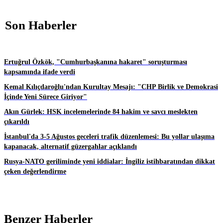
Son Haberler
Ertuğrul Özkök, "Cumhurbaşkanına hakaret" soruşturması
kapsamında ifade verdi
Kemal Kılıçdaroğlu'ndan Kurultay Mesajı: "CHP Birlik ve Demokrasi
İçinde Yeni Sürece Giriyor"
Akın Gürlek: HSK incelemelerinde 84 hakim ve savcı meslekten
çıkarıldı
İstanbul'da 3-5 Ağustos geceleri trafik düzenlemesi: Bu yollar ulaşıma
kapanacak, alternatif güzergahlar açıklandı
Rusya-NATO geriliminde yeni iddialar: İngiliz istihbaratından dikkat
çeken değerlendirme
Benzer Haberler