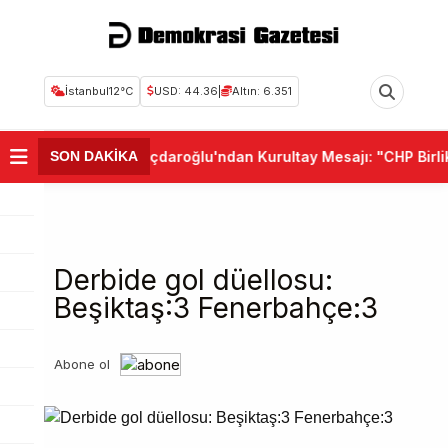
İstanbul
12°C
USD: 44.36
|
Altın: 6.351
•
Kemal Kılıçdaroğlu'ndan Kurultay Mesajı: "CHP Birlik v
SON DAKİKA
Derbide gol düellosu:
Beşiktaş:3 Fenerbahçe:3
Abone ol