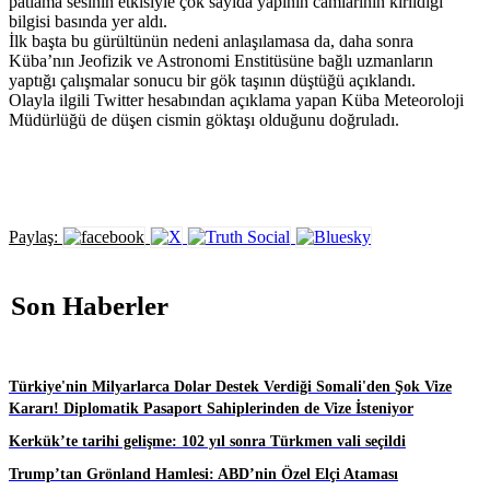
patlama sesinin etkisiyle çok sayıda yapının camlarının kırıldığı
bilgisi basında yer aldı.
İlk başta bu gürültünün nedeni anlaşılamasa da, daha sonra
Küba’nın Jeofizik ve Astronomi Enstitüsüne bağlı uzmanların
yaptığı çalışmalar sonucu bir gök taşının düştüğü açıklandı.
Olayla ilgili Twitter hesabından açıklama yapan Küba Meteoroloji
Müdürlüğü de düşen cismin göktaşı olduğunu doğruladı.
Paylaş:
Son Haberler
Türkiye'nin Milyarlarca Dolar Destek Verdiği Somali'den Şok Vize
Kararı! Diplomatik Pasaport Sahiplerinden de Vize İsteniyor
Kerkük’te tarihi gelişme: 102 yıl sonra Türkmen vali seçildi
Trump’tan Grönland Hamlesi: ABD’nin Özel Elçi Ataması