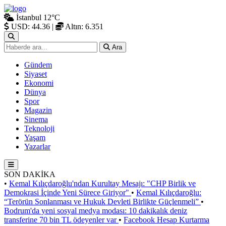
İstanbul
12°C
USD: 44.36
|
Altın: 6.351
Ara
Gündem
Siyaset
Ekonomi
Dünya
Spor
Magazin
Sinema
Teknoloji
Yaşam
Yazarlar
SON DAKİKA
•
Kemal Kılıçdaroğlu'ndan Kurultay Mesajı: "CHP Birlik ve
Demokrasi İçinde Yeni Sürece Giriyor"
•
Kemal Kılıçdaroğlu:
“Terörün Sonlanması ve Hukuk Devleti Birlikte Güçlenmeli”
•
Bodrum'da yeni sosyal medya modası: 10 dakikalık deniz
transferine 70 bin TL ödeyenler var
•
Facebook Hesap Kurtarma