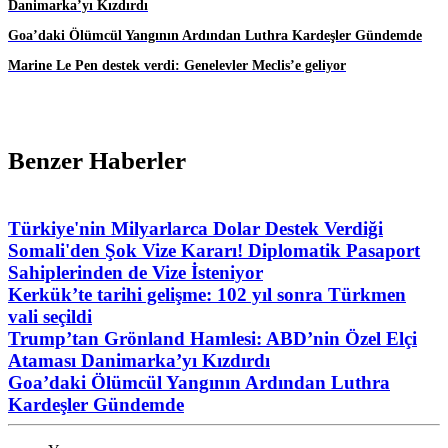
Danimarka’yı Kızdırdı
Goa’daki Ölümcül Yangının Ardından Luthra Kardeşler Gündemde
Marine Le Pen destek verdi: Genelevler Meclis’e geliyor
Benzer Haberler
Türkiye'nin Milyarlarca Dolar Destek Verdiği
Somali'den Şok Vize Kararı! Diplomatik Pasaport
Sahiplerinden de Vize İsteniyor
Kerkük’te tarihi gelişme: 102 yıl sonra Türkmen
vali seçildi
Trump’tan Grönland Hamlesi: ABD’nin Özel Elçi
Ataması Danimarka’yı Kızdırdı
Goa’daki Ölümcül Yangının Ardından Luthra
Kardeşler Gündemde