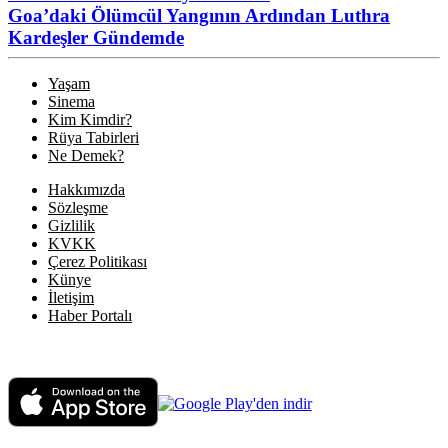
Goa’daki Ölümcül Yangının Ardından Luthra
Kardeşler Gündemde
Yaşam
Sinema
Kim Kimdir?
Rüya Tabirleri
Ne Demek?
Hakkımızda
Sözleşme
Gizlilik
KVKK
Çerez Politikası
Künye
İletişim
Haber Portalı