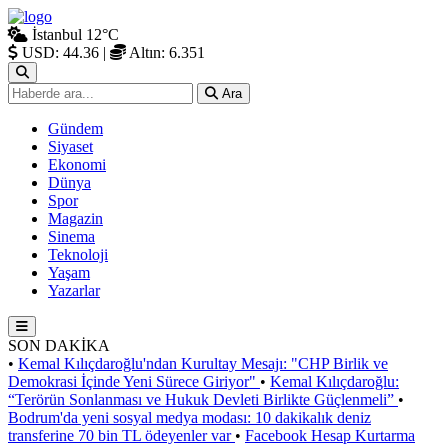
İstanbul
12°C
USD: 44.36
|
Altın: 6.351
Ara
Gündem
Siyaset
Ekonomi
Dünya
Spor
Magazin
Sinema
Teknoloji
Yaşam
Yazarlar
SON DAKİKA
•
Kemal Kılıçdaroğlu'ndan Kurultay Mesajı: "CHP Birlik ve
Demokrasi İçinde Yeni Sürece Giriyor"
•
Kemal Kılıçdaroğlu:
“Terörün Sonlanması ve Hukuk Devleti Birlikte Güçlenmeli”
•
Bodrum'da yeni sosyal medya modası: 10 dakikalık deniz
transferine 70 bin TL ödeyenler var
•
Facebook Hesap Kurtarma