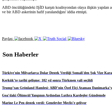
ABD öncülüğündeki IŞİD karşıtı koalisyondan olaya ilişkin yapılan aç
ve bir ABD askerinin hafif yaralandığını' iddia etmişti.
Paylaş:
Son Haberler
Türkiye'nin Milyarlarca Dolar Destek Verdiği Somali'den Şok Vize Karar
Kerkük’te tarihi gelişme: 102 yıl sonra Türkmen vali seçildi
Trump’tan Grönland Hamlesi: ABD’nin Özel Elçi Ataması Danimarka’yı
Goa’daki Ölümcül Yangının Ardından Luthra Kardeşler Gündemde
Marine Le Pen destek verdi: Genelevler Meclis’e geliyor