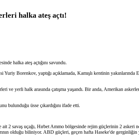
leri halka ateş açtı!
inde halka ateş açtığını savundu.
si Yuriy Borenkov, yaptığı açıklamada, Kamışlı kentinin yakınlarında
i ve yerli halk arasında çatışma yaşandı. Bir anda, Amerikan askerler
 bulunduğu üsse çıkardığını ifade etti.
t 2 savaş uçağı, Hırbet Ammo bölgesinde rejim güçlerinin 2 askeri nokt
alarının olduğu biliniyor. ABD güçleri, geçen hafta Haseke'de gerginliğ