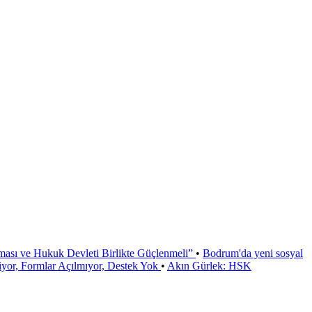
ması ve Hukuk Devleti Birlikte Güçlenmeli”
•
Bodrum'da yeni sosyal
or, Formlar Açılmıyor, Destek Yok
•
Akın Gürlek: HSK