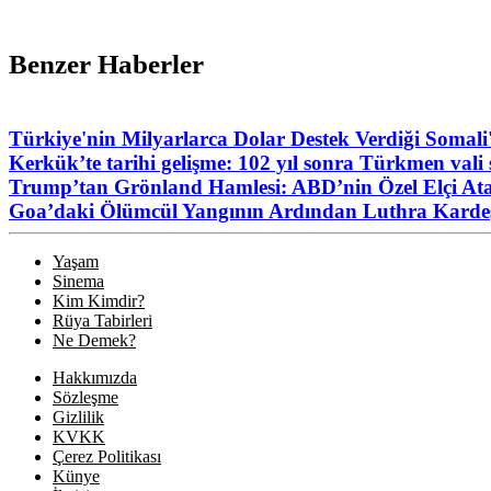
Benzer Haberler
Türkiye'nin Milyarlarca Dolar Destek Verdiği Somali
Kerkük’te tarihi gelişme: 102 yıl sonra Türkmen vali s
Trump’tan Grönland Hamlesi: ABD’nin Özel Elçi At
Goa’daki Ölümcül Yangının Ardından Luthra Kard
Yaşam
Sinema
Kim Kimdir?
Rüya Tabirleri
Ne Demek?
Hakkımızda
Sözleşme
Gizlilik
KVKK
Çerez Politikası
Künye