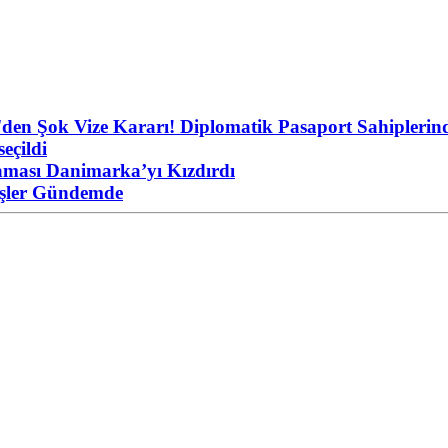
'den Şok Vize Kararı! Diplomatik Pasaport Sahiplerind
eçildi
aması Danimarka’yı Kızdırdı
eşler Gündemde