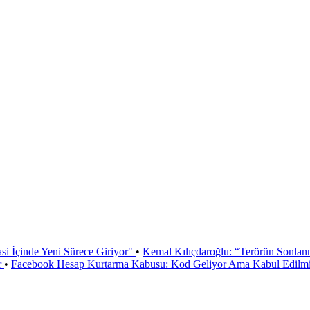
si İçinde Yeni Sürece Giriyor"
•
Kemal Kılıçdaroğlu: “Terörün Sonlan
r
•
Facebook Hesap Kurtarma Kabusu: Kod Geliyor Ama Kabul Edilmiy