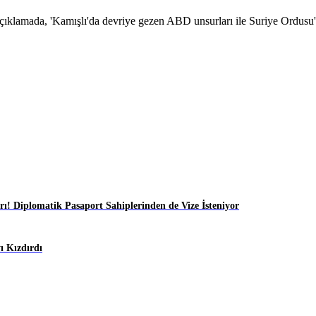
ıklamada, 'Kamışlı'da devriye gezen ABD unsurları ile Suriye Ordusu'na
ı! Diplomatik Pasaport Sahiplerinden de Vize İsteniyor
 Kızdırdı