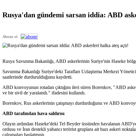
Rusya'dan gündemi sarsan iddia: ABD asker
Abone ol
Rusya Savunma Bakanlığı, ABD askerlerinin Suriye'nin Haseke bölges
Savunma Bakanlığı Suriye'deki Tarafları Uzlaştırma Merkezi Yönetici
saatlerinde durdurulduğunu kaydetti.
ABD konvoyunun rotadan çıktığını ileri süren Borenkov, "ABD askerler
ve bir sivil de yaralandı." ifadesini kullandı.
Borenkov, Rus askerlerinin çatışmayı durdurduğunu ve ABD konvoyunu
ABD tarafından hava saldırısı
Olayın ardından Haseke'deki Tel Beyder üssünden havalanan ABD'ye ai
ordusu ve İran destekli yabancı terörist gruplara ait bazı askeri nokt
çalışmaları başlatmıştı.