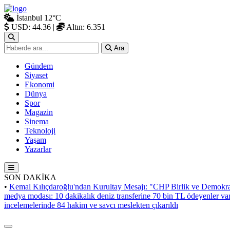
İstanbul
12°C
USD: 44.36
|
Altın: 6.351
Ara
Gündem
Siyaset
Ekonomi
Dünya
Spor
Magazin
Sinema
Teknoloji
Yaşam
Yazarlar
SON DAKİKA
•
Kemal Kılıçdaroğlu'ndan Kurultay Mesajı: "CHP Birlik ve Demokra
medya modası: 10 dakikalık deniz transferine 70 bin TL ödeyenler va
incelemelerinde 84 hakim ve savcı meslekten çıkarıldı