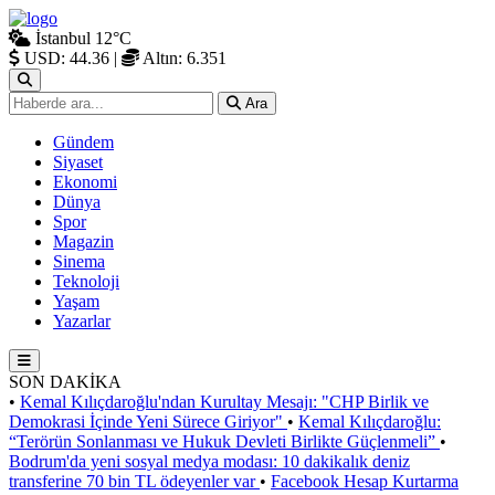
İstanbul
12°C
USD: 44.36
|
Altın: 6.351
Ara
Gündem
Siyaset
Ekonomi
Dünya
Spor
Magazin
Sinema
Teknoloji
Yaşam
Yazarlar
SON DAKİKA
•
Kemal Kılıçdaroğlu'ndan Kurultay Mesajı: "CHP Birlik ve
Demokrasi İçinde Yeni Sürece Giriyor"
•
Kemal Kılıçdaroğlu:
“Terörün Sonlanması ve Hukuk Devleti Birlikte Güçlenmeli”
•
Bodrum'da yeni sosyal medya modası: 10 dakikalık deniz
transferine 70 bin TL ödeyenler var
•
Facebook Hesap Kurtarma