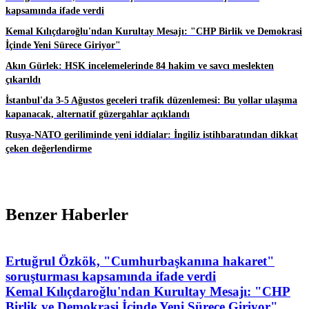
kapsamında ifade verdi
Kemal Kılıçdaroğlu'ndan Kurultay Mesajı: "CHP Birlik ve Demokrasi
İçinde Yeni Sürece Giriyor"
Akın Gürlek: HSK incelemelerinde 84 hakim ve savcı meslekten
çıkarıldı
İstanbul'da 3-5 Ağustos geceleri trafik düzenlemesi: Bu yollar ulaşıma
kapanacak, alternatif güzergahlar açıklandı
Rusya-NATO geriliminde yeni iddialar: İngiliz istihbaratından dikkat
çeken değerlendirme
Benzer Haberler
Ertuğrul Özkök, "Cumhurbaşkanına hakaret"
soruşturması kapsamında ifade verdi
Kemal Kılıçdaroğlu'ndan Kurultay Mesajı: "CHP
Birlik ve Demokrasi İçinde Yeni Sürece Giriyor"