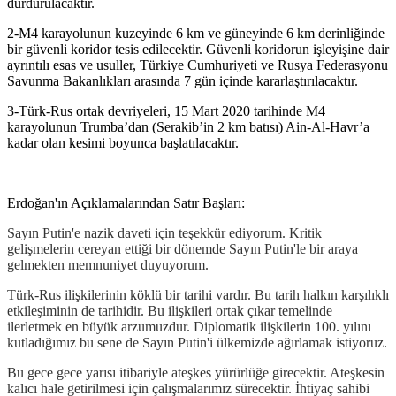
durdurulacaktır.
2-M4 karayolunun kuzeyinde 6 km ve güneyinde 6 km derinliğinde
bir güvenli koridor tesis edilecektir. Güvenli koridorun işleyişine dair
ayrıntılı esas ve usuller, Türkiye Cumhuriyeti ve Rusya Federasyonu
Savunma Bakanlıkları arasında 7 gün içinde kararlaştırılacaktır.
3-Türk-Rus ortak devriyeleri, 15 Mart 2020 tarihinde M4
karayolunun Trumba’dan (Serakib’in 2 km batısı) Ain-Al-Havr’a
kadar olan kesimi boyunca başlatılacaktır.
Erdoğan'ın Açıklamalarından Satır Başları:
Sayın Putin'e nazik daveti için teşekkür ediyorum. Kritik
gelişmelerin cereyan ettiği bir dönemde Sayın Putin'le bir araya
gelmekten memnuniyet duyuyorum.
Türk-Rus ilişkilerinin köklü bir tarihi vardır. Bu tarih halkın karşılıklı
etkileşiminin de tarihidir. Bu ilişkileri ortak çıkar temelinde
ilerletmek en büyük arzumuzdur. Diplomatik ilişkilerin 100. yılını
kutladığımız bu sene de Sayın Putin'i ülkemizde ağırlamak istiyoruz.
Bu gece gece yarısı itibariyle ateşkes yürürlüğe girecektir. Ateşkesin
kalıcı hale getirilmesi için çalışmalarımız sürecektir. İhtiyaç sahibi