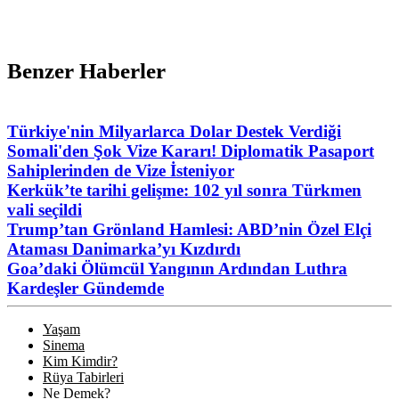
Benzer Haberler
Türkiye'nin Milyarlarca Dolar Destek Verdiği
Somali'den Şok Vize Kararı! Diplomatik Pasaport
Sahiplerinden de Vize İsteniyor
Kerkük’te tarihi gelişme: 102 yıl sonra Türkmen
vali seçildi
Trump’tan Grönland Hamlesi: ABD’nin Özel Elçi
Ataması Danimarka’yı Kızdırdı
Goa’daki Ölümcül Yangının Ardından Luthra
Kardeşler Gündemde
Yaşam
Sinema
Kim Kimdir?
Rüya Tabirleri
Ne Demek?