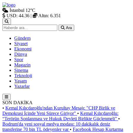
İstanbul
12°C
USD: 44.36
|
Altın: 6.351
Ara
Gündem
Siyaset
Ekonomi
Dünya
Spor
Magazin
Sinema
Teknoloji
Yaşam
Yazarlar
SON DAKİKA
•
Kemal Kılıçdaroğlu'ndan Kurultay Mesajı: "CHP Birlik ve
Demokrasi İçinde Yeni Sürece Giriyor"
•
Kemal Kılıçdaroğlu:
“Terörün Sonlanması ve Hukuk Devleti Birlikte Güçlenmeli”
•
Bodrum'da yeni sosyal medya modası: 10 dakikalık deniz
transferine 70 bin TL ödeyenler var
•
Facebook Hesap Kurtarma