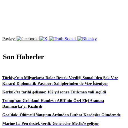
Paylaş:
Son Haberler
Türkiye'nin Milyarlarca Dolar Destek Verdiği Somali'den Şok Vize
Kararı! Diplomatik Pasaport Sahiplerinden de Vize İsteniyor
Kerkük’te tarihi gelişme: 102 yıl sonra Türkmen vali seçildi
Trump’tan Grönland Hamlesi: ABD’nin Özel Elçi Ataması
Danimarka’yı Kızdırdı
Goa’daki Ölümcül Yangının Ardından Luthra Kardeşler Gündemde
Marine Le Pen destek verdi: Genelevler Meclis’e geliyor