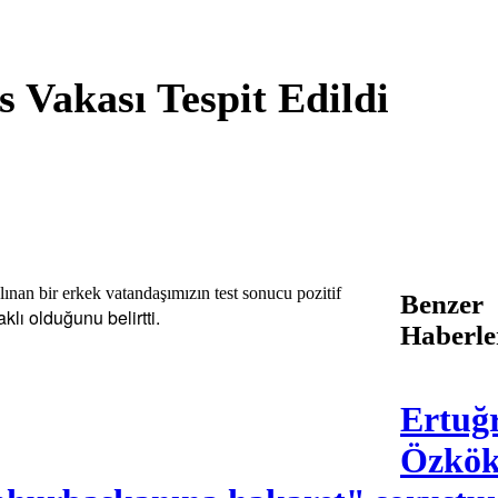
 Vakası Tespit Edildi
lınan bir erkek vatandaşımızın test sonucu pozitif
Benzer
klı olduğunu belirtti.
Haberle
Ertuğ
Özkök