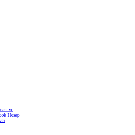
ması ve
ook Hesap
vcı