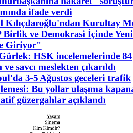
urbaşkanına hakaret" soruştu
mında ifade verdi
 Kılıçdaroğlu'ndan Kurultay Me
Birlik ve Demokrasi İçinde Yeni
e Giriyor"
Gürlek: HSK incelemelerinde 84
 ve savcı meslekten çıkarıldı
bul'da 3-5 Ağustos geceleri trafik
lemesi: Bu yollar ulaşıma kapan
natif güzergahlar açıklandı
Yaşam
Sinema
Kim Kimdir?