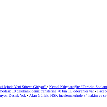
si İçinde Yeni Sürece Giriyor"
•
Kemal Kılıçdaroğlu: “Terörün Sonlan
odası: 10 dakikalık deniz transferine 70 bin TL ödeyenler var
•
Faceb
mıyor, Destek Yok
•
Akın Gürlek: HSK incelemelerinde 84 hakim ve sa