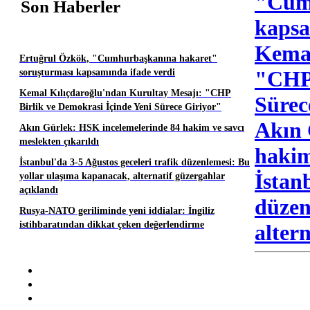
"Cumh
Son Haberler
kapsa
Kemal
Ertuğrul Özkök, "Cumhurbaşkanına hakaret"
"CHP 
soruşturması kapsamında ifade verdi
Kemal Kılıçdaroğlu'ndan Kurultay Mesajı: "CHP
Sürec
Birlik ve Demokrasi İçinde Yeni Sürece Giriyor"
Akın 
Akın Gürlek: HSK incelemelerinde 84 hakim ve savcı
meslekten çıkarıldı
hakim
İstanbul'da 3-5 Ağustos geceleri trafik düzenlemesi: Bu
İstan
yollar ulaşıma kapanacak, alternatif güzergahlar
açıklandı
düzen
Rusya-NATO geriliminde yeni iddialar: İngiliz
istihbaratından dikkat çeken değerlendirme
alter