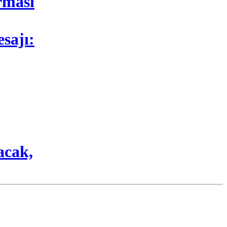
rması
sajı:
acak,