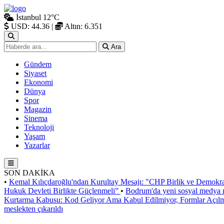
İstanbul
12°C
USD: 44.36
|
Altın: 6.351
Ara
Gündem
Siyaset
Ekonomi
Dünya
Spor
Magazin
Sinema
Teknoloji
Yaşam
Yazarlar
SON DAKİKA
•
Kemal Kılıçdaroğlu'ndan Kurultay Mesajı: "CHP Birlik ve Demokra
Hukuk Devleti Birlikte Güçlenmeli”
•
Bodrum'da yeni sosyal medya m
Kurtarma Kabusu: Kod Geliyor Ama Kabul Edilmiyor, Formlar Açıl
meslekten çıkarıldı