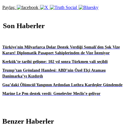
Paylaş:
Son Haberler
Türkiye'nin Milyarlarca Dolar Destek Verdiği Somali'den Şok Vize
Kararı! Diplomatik Pasaport Sahiplerinden de Vize İsteniyor
Kerkük’te tarihi gelişme: 102 yıl sonra Türkmen vali seçildi
Trump’tan Grönland Hamlesi: ABD’nin Özel Elçi Ataması
Danimarka’yı Kızdırdı
Goa’daki Ölümcül Yangının Ardından Luthra Kardeşler Gündemde
Marine Le Pen destek verdi: Genelevler Meclis’e geliyor
Benzer Haberler