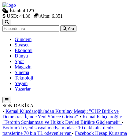
İstanbul
12°C
USD: 44.36
|
Altın: 6.351
Ara
Gündem
Siyaset
Ekonomi
Dünya
Spor
Magazin
Sinema
Teknoloji
Yaşam
Yazarlar
SON DAKİKA
•
Kemal Kılıçdaroğlu'ndan Kurultay Mesajı: "CHP Birlik ve
Demokrasi İçinde Yeni Sürece Giriyor"
•
Kemal Kılıçdaroğlu:
“Terörün Sonlanması ve Hukuk Devleti Birlikte Güçlenmeli”
•
Bodrum'da yeni sosyal medya modası: 10 dakikalık deniz
transferine 70 bin TL ödeyenler var
•
Facebook Hesap Kurtarma