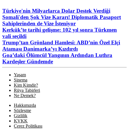
Türkiye'nin Milyarlarca Dolar Destek Verdiği
Somali'den Şok Vize Kararı! Diplomatik Pasaport
Sahiplerinden de Vize İsteniyor
Kerkük’te tarihi gelişme: 102 yıl sonra Türkmen
vali seçildi
Trump’tan Grönland Hamlesi: ABD’nin Özel Elçi
Ataması Danimarka’yı Kızdırdı
Goa’daki Ölümcül Yangının Ardından Luthra
Kardeşler Gündemde
Yaşam
Sinema
Kim Kimdir?
Rüya Tabirleri
Ne Demek?
Hakkımızda
Sözleşme
Gizlilik
KVKK
Çerez Politikası