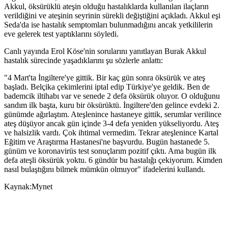
Akkul, öksürüklü ateşin olduğu hastalıklarda kullanılan ilaçların
verildiğini ve ateşinin seyrinin sürekli değiştiğini açıkladı. Akkul eşi
Seda'da ise hastalık semptomları bulunmadığını ancak yetkililerin
eve gelerek test yaptıklarını söyledi.
Canlı yayında Erol Köse'nin sorularını yanıtlayan Burak Akkul
hastalık sürecinde yaşadıklarını şu sözlerle anlattı:
"4 Mart'ta İngiltere'ye gittik. Bir kaç gün sonra öksürük ve ateş
başladı. Belçika çekimlerini iptal edip Türkiye'ye geldik. Ben de
bademcik iltihabı var ve senede 2 defa öksürük oluyor. O olduğunu
sandım ilk başta, kuru bir öksürüktü. İngiltere'den gelince evdeki 2.
günümde ağırlaştım. Ateşlenince hastaneye gittik, serumlar verilince
ateş düşüyor ancak gün içinde 3-4 defa yeniden yükseliyordu. Ateş
ve halsizlik vardı. Çok ihtimal vermedim. Tekrar ateşlenince Kartal
Eğitim ve Araştırma Hastanesi'ne başvurdu. Bugün hastanede 5.
günüm ve koronavirüs test sonuçlarım pozitif çıktı. Ama bugün ilk
defa ateşli öksürük yoktu. 6 gündür bu hastalığı çekiyorum. Kimden
nasıl bulaştığını bilmek mümkün olmuyor" ifadelerini kullandı.
Kaynak:Mynet