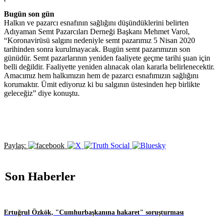
Bugün son gün
Halkın ve pazarcı esnafının sağlığını düşündüklerini belirten
Adıyaman Semt Pazarcıları Derneği Başkanı Mehmet Varol,
“Koronavirüsü salgını nedeniyle semt pazarımız 5 Nisan 2020
tarihinden sonra kurulmayacak. Bugün semt pazarımızın son
günüdür. Semt pazarlarının yeniden faaliyete geçme tarihi şuan için
belli değildir. Faaliyette yeniden alınacak olan kararla belirlenecektir.
Amacımız hem halkımızın hem de pazarcı esnafımızın sağlığını
korumaktır. Ümit ediyoruz ki bu salgının üstesinden hep birlikte
geleceğiz” diye konuştu.
Paylaş:
Son Haberler
Ertuğrul Özkök, "Cumhurbaşkanına hakaret" soruşturması