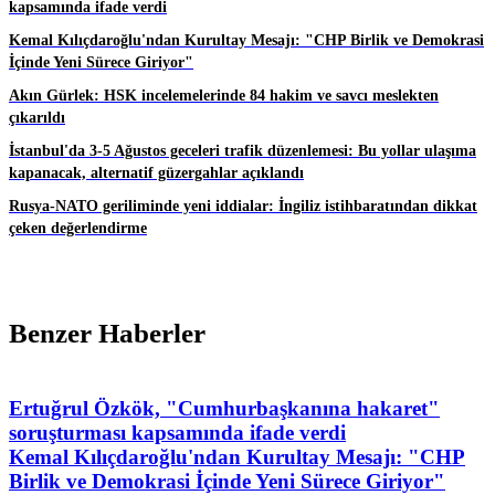
kapsamında ifade verdi
Kemal Kılıçdaroğlu'ndan Kurultay Mesajı: "CHP Birlik ve Demokrasi
İçinde Yeni Sürece Giriyor"
Akın Gürlek: HSK incelemelerinde 84 hakim ve savcı meslekten
çıkarıldı
İstanbul'da 3-5 Ağustos geceleri trafik düzenlemesi: Bu yollar ulaşıma
kapanacak, alternatif güzergahlar açıklandı
Rusya-NATO geriliminde yeni iddialar: İngiliz istihbaratından dikkat
çeken değerlendirme
Benzer Haberler
Ertuğrul Özkök, "Cumhurbaşkanına hakaret"
soruşturması kapsamında ifade verdi
Kemal Kılıçdaroğlu'ndan Kurultay Mesajı: "CHP
Birlik ve Demokrasi İçinde Yeni Sürece Giriyor"