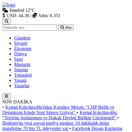
İstanbul
12°C
USD: 44.36
|
Altın: 6.351
Ara
Gündem
Siyaset
Ekonomi
Dünya
Spor
Magazin
Sinema
Teknoloji
Yaşam
Yazarlar
SON DAKİKA
•
Kemal Kılıçdaroğlu'ndan Kurultay Mesajı: "CHP Birlik ve
Demokrasi İçinde Yeni Sürece Giriyor"
•
Kemal Kılıçdaroğlu:
“Terörün Sonlanması ve Hukuk Devleti Birlikte Güçlenmeli”
•
Bodrum'da yeni sosyal medya modası: 10 dakikalık deniz
transferine 70 bin TL ödeyenler var
•
Facebook Hesap Kurtarma