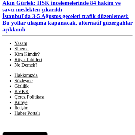
Akın Gürlek: HSK incelemelerinde 84 hakim ve
savcı meslekten çıkarıldı
İstanbul'da 3-5 Ağustos geceleri trafik düzenlemesi:
Bu yollar ulaşıma kapanacak, alternatif güzergahlar
açıklandı
Yaşam
Sinema
Kim Kimdir?
Rüya Tabirleri
Ne Demek?
Hakkımızda
Sözleşme
Gizlilik
KVKK
Çerez Politikası
Künye
İletişim
Haber Portalı