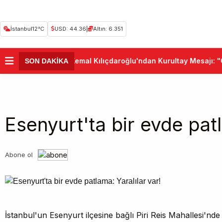
İstanbul
12°C
USD: 44.36
|
Altın: 6.351
•
Kemal Kılıçdaroğlu'ndan Kurultay Mesajı: "C
SON DAKİKA
Esenyurt'ta bir evde patl
Abone ol
İstanbul'un Esenyurt ilçesine bağlı Piri Reis Mahallesi'nde