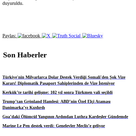
duyuruldu.
Paylaş:
Son Haberler
Türkiye'nin Milyarlarca Dolar Destek Verdiği Somali'den Şok Vize
Kararı! Diplomatik Pasaport Sahiplerinden de Vize İsteniyor
Kerkük’te tarihi gelişme: 102 yıl sonra Türkmen vali seçildi
Trump’tan Grönland Hamlesi: ABD’nin Özel Elçi Ataması
Danimarka’yı Kızdırdı
Goa’daki Ölümcül Yangının Ardından Luthra Kardeşler Gündemde
Marine Le Pen destek verdi: Genelevler Meclis’e geliyor