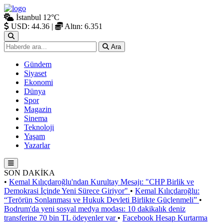
İstanbul
12°C
USD: 44.36
|
Altın: 6.351
Ara
Gündem
Siyaset
Ekonomi
Dünya
Spor
Magazin
Sinema
Teknoloji
Yaşam
Yazarlar
SON DAKİKA
•
Kemal Kılıçdaroğlu'ndan Kurultay Mesajı: "CHP Birlik ve
Demokrasi İçinde Yeni Sürece Giriyor"
•
Kemal Kılıçdaroğlu:
“Terörün Sonlanması ve Hukuk Devleti Birlikte Güçlenmeli”
•
Bodrum'da yeni sosyal medya modası: 10 dakikalık deniz
transferine 70 bin TL ödeyenler var
•
Facebook Hesap Kurtarma