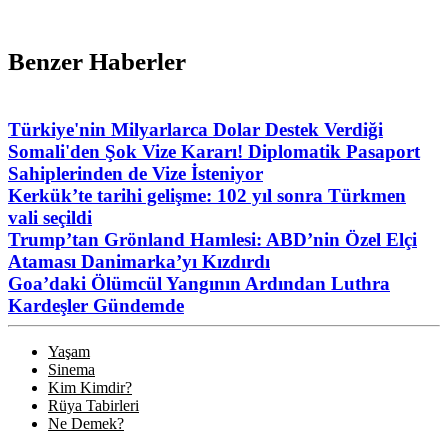
Benzer Haberler
Türkiye'nin Milyarlarca Dolar Destek Verdiği
Somali'den Şok Vize Kararı! Diplomatik Pasaport
Sahiplerinden de Vize İsteniyor
Kerkük’te tarihi gelişme: 102 yıl sonra Türkmen
vali seçildi
Trump’tan Grönland Hamlesi: ABD’nin Özel Elçi
Ataması Danimarka’yı Kızdırdı
Goa’daki Ölümcül Yangının Ardından Luthra
Kardeşler Gündemde
Yaşam
Sinema
Kim Kimdir?
Rüya Tabirleri
Ne Demek?