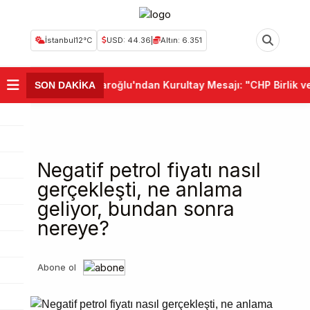
İstanbul
12°C
USD: 44.36
|
Altın: 6.351
•
Kemal Kılıçdaroğlu'ndan Kurultay Mesajı: "CHP Birlik ve De
SON DAKİKA
Negatif petrol fiyatı nasıl
gerçekleşti, ne anlama
geliyor, bundan sonra
nereye?
Abone ol