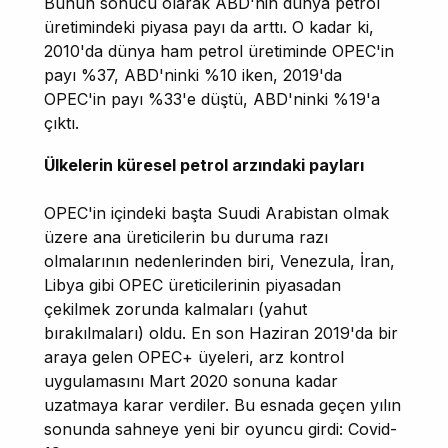
Bunun sonucu olarak ABD'nin dünya petrol
üretimindeki piyasa payı da arttı. O kadar ki,
2010'da dünya ham petrol üretiminde OPEC'in
payı %37, ABD'ninki %10 iken, 2019'da
OPEC'in payı %33'e düştü, ABD'ninki %19'a
çıktı.
Ülkelerin küresel petrol arzındaki payları
OPEC'in içindeki başta Suudi Arabistan olmak
üzere ana üreticilerin bu duruma razı
olmalarının nedenlerinden biri, Venezula, İran,
Libya gibi OPEC üreticilerinin piyasadan
çekilmek zorunda kalmaları (yahut
bırakılmaları) oldu. En son Haziran 2019'da bir
araya gelen OPEC+ üyeleri, arz kontrol
uygulamasını Mart 2020 sonuna kadar
uzatmaya karar verdiler. Bu esnada geçen yılın
sonunda sahneye yeni bir oyuncu girdi: Covid-