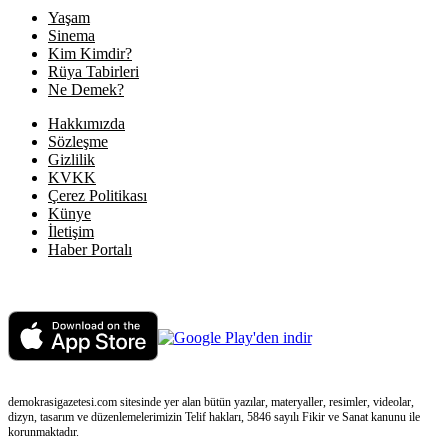
Yaşam
Sinema
Kim Kimdir?
Rüya Tabirleri
Ne Demek?
Hakkımızda
Sözleşme
Gizlilik
KVKK
Çerez Politikası
Künye
İletişim
Haber Portalı
demokrasigazetesi.com sitesinde yer alan bütün yazılar, materyaller, resimler, videolar,
dizyn, tasarım ve düzenlemelerimizin Telif hakları, 5846 sayılı Fikir ve Sanat kanunu ile
korunmaktadır.