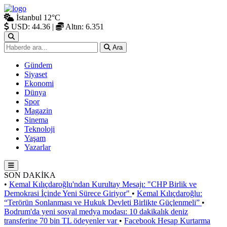
İstanbul
12°C
USD: 44.36
|
Altın: 6.351
Ara
Gündem
Siyaset
Ekonomi
Dünya
Spor
Magazin
Sinema
Teknoloji
Yaşam
Yazarlar
SON DAKİKA
•
Kemal Kılıçdaroğlu'ndan Kurultay Mesajı: "CHP Birlik ve
Demokrasi İçinde Yeni Sürece Giriyor"
•
Kemal Kılıçdaroğlu:
“Terörün Sonlanması ve Hukuk Devleti Birlikte Güçlenmeli”
•
Bodrum'da yeni sosyal medya modası: 10 dakikalık deniz
transferine 70 bin TL ödeyenler var
•
Facebook Hesap Kurtarma