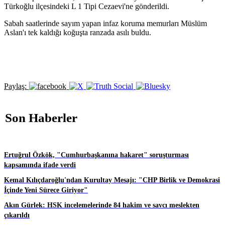
Türkoğlu ilçesindeki L 1 Tipi Cezaevi'ne gönderildi.
Sabah saatlerinde sayım yapan infaz koruma memurları Müslüm
Aslan'ı tek kaldığı koğuşta ranzada asılı buldu.
Paylaş:
Son Haberler
Ertuğrul Özkök, "Cumhurbaşkanına hakaret" soruşturması
kapsamında ifade verdi
Kemal Kılıçdaroğlu'ndan Kurultay Mesajı: "CHP Birlik ve Demokrasi
İçinde Yeni Sürece Giriyor"
Akın Gürlek: HSK incelemelerinde 84 hakim ve savcı meslekten
çıkarıldı