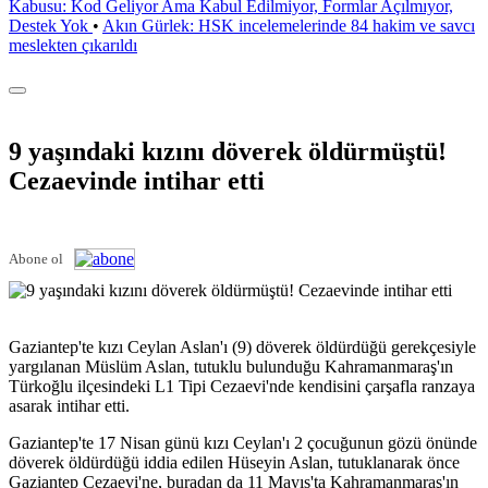
Kabusu: Kod Geliyor Ama Kabul Edilmiyor, Formlar Açılmıyor,
Destek Yok
•
Akın Gürlek: HSK incelemelerinde 84 hakim ve savcı
meslekten çıkarıldı
9 yaşındaki kızını döverek öldürmüştü!
Cezaevinde intihar etti
Abone ol
Gaziantep'te kızı Ceylan Aslan'ı (9) döverek öldürdüğü gerekçesiyle
yargılanan Müslüm Aslan, tutuklu bulunduğu Kahramanmaraş'ın
Türkoğlu ilçesindeki L1 Tipi Cezaevi'nde kendisini çarşafla ranzaya
asarak intihar etti.
Gaziantep'te 17 Nisan günü kızı Ceylan'ı 2 çocuğunun gözü önünde
döverek öldürdüğü iddia edilen Hüseyin Aslan, tutuklanarak önce
Gaziantep Cezaevi'ne, buradan da 11 Mayıs'ta Kahramanmaraş'ın