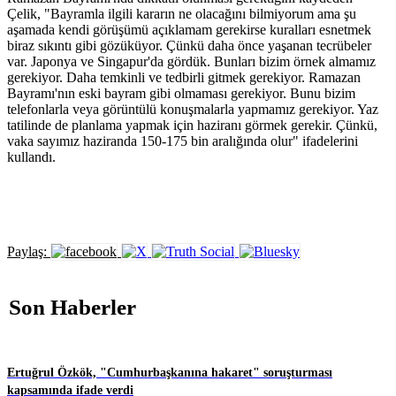
Çelik, "Bayramla ilgili kararın ne olacağını bilmiyorum ama şu
aşamada kendi görüşümü açıklamam gerekirse kuralları esnetmek
biraz sıkıntı gibi gözüküyor. Çünkü daha önce yaşanan tecrübeler
var. Japonya ve Singapur'da gördük. Bunları bizim örnek almamız
gerekiyor. Daha temkinli ve tedbirli gitmek gerekiyor. Ramazan
Bayramı'nın eski bayram gibi olmaması gerekiyor. Bunu bizim
telefonlarla veya görüntülü konuşmalarla yapmamız gerekiyor. Yaz
tatilinde de planlama yapmak için haziranı görmek gerekir. Çünkü,
vaka sayımız haziranda 150-175 bin aralığında olur" ifadelerini
kullandı.
Paylaş:
Son Haberler
Ertuğrul Özkök, "Cumhurbaşkanına hakaret" soruşturması
kapsamında ifade verdi