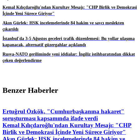
Kemal Kılıçdaroğlu'ndan Kurultay Mesajı: "CHP Birlik ve Demokrasi
İçinde Yeni Sürece Giriyor"
Akın Gürlek: HSK incelemelerinde 84 hakim ve savcı meslekten
çıkarıldı
İstanbul'da 3-5 Ağustos geceleri trafik düzenlemesi: Bu yollar ulaşıma
kapanacak, alternatif güzergahlar açıklandı
Rusya-NATO geriliminde yeni iddialar: İngiliz istihbaratından dikkat
çeken değerlendirme
Benzer Haberler
Ertuğrul Özkök, "Cumhurbaşkanına hakaret"
soruşturması kapsamında ifade verdi
Kemal Kılıçdaroğlu'ndan Kurultay Mesajı: "CHP
Birlik ve Demokrasi İçinde Yeni Sürece Giriyor"
Akın Gürlek: HSK incelemelerinde 84 hakim ve