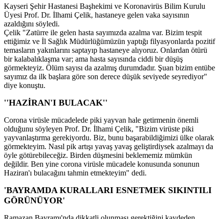
Kayseri Şehir Hastanesi Başhekimi ve Koronavirüs Bilim Kurulu
Üyesi Prof. Dr. İlhami Çelik, hastaneye gelen vaka sayısının
azaldığını söyledi.
Çelik "Zatürre ile gelen hasta sayımızda azalma var. Bizim tespit
ettiğimiz ve İl Sağlık Müdürlüğümüzün yaptığı filyasyonlarda pozitif
temasların yakınlarını saptayıp hastaneye alıyoruz. Onlardan ötürü
bir kalabalıklaşma var; ama hasta sayısında ciddi bir düşüş
görmekteyiz. Ölüm sayısı da azalmış durumdadır. Şuan bizim entübe
sayımız da ilk başlara göre son derece düşük seviyede seyrediyor"
diye konuştu.
''HAZİRAN'I BULACAK''
Corona virüsle mücadelede piki yayvan hale getirmenin önemli
olduğunu söyleyen Prof. Dr. İlhami Çelik, "Bizim virüste piki
yayvanlaştırma gerekiyordu. Biz, bunu başarabildiğimizi ülke olarak
görmekteyim. Nasıl pik artışı yavaş yavaş geliştirdiysek azalmayı da
öyle götürebileceğiz. Birden düşmesini beklememiz mümkün
değildir. Ben yine corona virüsle mücadele konusunda sonunun
Haziran'ı bulacağını tahmin etmekteyim" dedi.
'BAYRAMDA KURALLARI ESNETMEK SIKINTILI
GÖRÜNÜYOR'
Ramazan Bayramı'nda dikkatli olunması gerektiğini kaydeden