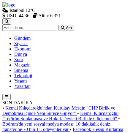
İstanbul
12°C
USD: 44.36
|
Altın: 6.351
Ara
Gündem
Siyaset
Ekonomi
Dünya
Spor
Magazin
Sinema
Teknoloji
Yaşam
Yazarlar
SON DAKİKA
•
Kemal Kılıçdaroğlu'ndan Kurultay Mesajı: "CHP Birlik ve
Demokrasi İçinde Yeni Sürece Giriyor"
•
Kemal Kılıçdaroğlu:
“Terörün Sonlanması ve Hukuk Devleti Birlikte Güçlenmeli”
•
Bodrum'da yeni sosyal medya modası: 10 dakikalık deniz
transferine 70 bin TL ödeyenler var
•
Facebook Hesap Kurtarma