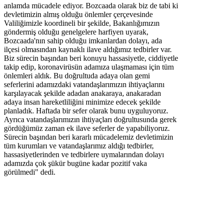
anlamda mücadele ediyor. Bozcaada olarak biz de tabi ki
devletimizin almış olduğu önlemler çerçevesinde
Valiliğimizle koordineli bir şekilde, Bakanlığımızın
göndermiş olduğu genelgelere harfiyen uyarak,
Bozcaada'nın sahip olduğu imkanlardan dolayı, ada
ilçesi olmasından kaynaklı ilave aldığımız tedbirler var.
Biz sürecin başından beri konuyu hassasiyetle, ciddiyetle
takip edip, koronavirüsün adamıza ulaşmaması için tüm
önlemleri aldık. Bu doğrultuda adaya olan gemi
seferlerini adamızdaki vatandaşlarımızın ihtiyaçlarını
karşılayacak şekilde adadan anakaraya, anakaradan
adaya insan hareketliliğini minimize edecek şekilde
planladık. Haftada bir sefer olarak bunu uyguluyoruz.
Ayrıca vatandaşlarımızın ihtiyaçları doğrultusunda gerek
gördüğümüz zaman ek ilave seferler de yapabiliyoruz.
Sürecin başından beri kararlı mücadelemiz devletimizin
tüm kurumları ve vatandaşlarımız aldığı tedbirler,
hassasiyetlerinden ve tedbirlere uymalarından dolayı
adamızda çok şükür bugüne kadar pozitif vaka
görülmedi" dedi.