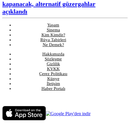
kapanacak, alternatif güzergahlar
açıklandı
Yaşam
Sinema
Kim Kimdir?
Rüya Tabirleri
Ne Demek?
Hakkımızda
Sözleşme
Gizlilik
KVKK
Çerez Politikası
Künye
İletişim
Haber Portalı