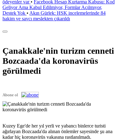
ödeyenler var
•
Facebook Hesap Kurtarma Kabusu: Kod
Geliyor Ama Kabul Edilmiyor, Formlar Açılmıyor,
Destek Yok
•
Akın Gürlek: HSK incelemelerinde 84
hakim ve savcı meslekten çıkarıldı
Çanakkale'nin turizm cenneti
Bozcaada'da koronavirüs
görülmedi
Abone ol
Kuzey Ege'de her yıl yerli ve yabancı binlerce turisti
ağırlayan Bozcaada'da alınan önlemler sayesinde şu ana
kadar hiç koronavirüs vakasına rastlanılmadı.