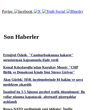
Paylaş:
Son Haberler
Ertuğrul Özkök, "Cumhurbaşkanına hakaret"
soruşturması kapsamında ifade verdi
Kemal Kılıçdaroğlu'ndan Kurultay Mesajı: "CHP
Birlik ve Demokrasi İçinde Yeni Sürece Giriyor"
Akın Gürlek: HSK incelemelerinde 84 hakim ve savcı
meslekten çıkarıldı
İstanbul'da 3-5 Ağustos geceleri trafik düzenlemesi: Bu
yollar ulaşıma kapanacak, alternatif güzergahlar
açıklandı
Rusya-NATO geriliminde yeni iddialar: İngiliz