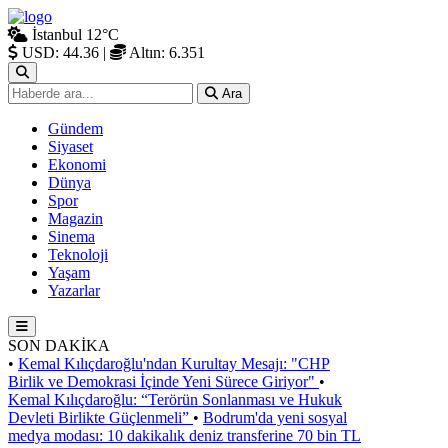
İstanbul
12°C
USD: 44.36
|
Altın: 6.351
Ara
Gündem
Siyaset
Ekonomi
Dünya
Spor
Magazin
Sinema
Teknoloji
Yaşam
Yazarlar
SON DAKİKA
•
Kemal Kılıçdaroğlu'ndan Kurultay Mesajı: "CHP
Birlik ve Demokrasi İçinde Yeni Sürece Giriyor"
•
Kemal Kılıçdaroğlu: “Terörün Sonlanması ve Hukuk
Devleti Birlikte Güçlenmeli”
•
Bodrum'da yeni sosyal
medya modası: 10 dakikalık deniz transferine 70 bin TL