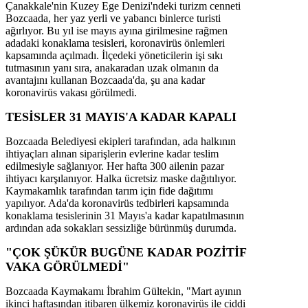
Çanakkale'nin Kuzey Ege Denizi'ndeki turizm cenneti
Bozcaada, her yaz yerli ve yabancı binlerce turisti
ağırlıyor. Bu yıl ise mayıs ayına girilmesine rağmen
adadaki konaklama tesisleri, koronavirüs önlemleri
kapsamında açılmadı. İlçedeki yöneticilerin işi sıkı
tutmasının yanı sıra, anakaradan uzak olmanın da
avantajını kullanan Bozcaada'da, şu ana kadar
koronavirüs vakası görülmedi.
TESİSLER 31 MAYIS'A KADAR KAPALI
Bozcaada Belediyesi ekipleri tarafından, ada halkının
ihtiyaçları alınan siparişlerin evlerine kadar teslim
edilmesiyle sağlanıyor. Her hafta 300 ailenin pazar
ihtiyacı karşılanıyor. Halka ücretsiz maske dağıtılıyor.
Kaymakamlık tarafından tarım için fide dağıtımı
yapılıyor. Ada'da koronavirüs tedbirleri kapsamında
konaklama tesislerinin 31 Mayıs'a kadar kapatılmasının
ardından ada sokakları sessizliğe bürünmüş durumda.
"ÇOK ŞÜKÜR BUGÜNE KADAR POZİTİF
VAKA GÖRÜLMEDİ"
Bozcaada Kaymakamı İbrahim Gültekin, "Mart ayının
ikinci haftasından itibaren ülkemiz koronavirüs ile ciddi