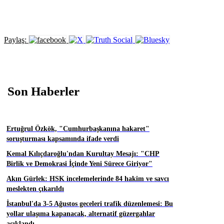
Paylaş:
Son Haberler
Ertuğrul Özkök, "Cumhurbaşkanına hakaret"
soruşturması kapsamında ifade verdi
Kemal Kılıçdaroğlu'ndan Kurultay Mesajı: "CHP
Birlik ve Demokrasi İçinde Yeni Sürece Giriyor"
Akın Gürlek: HSK incelemelerinde 84 hakim ve savcı
meslekten çıkarıldı
İstanbul'da 3-5 Ağustos geceleri trafik düzenlemesi: Bu
yollar ulaşıma kapanacak, alternatif güzergahlar
açıklandı