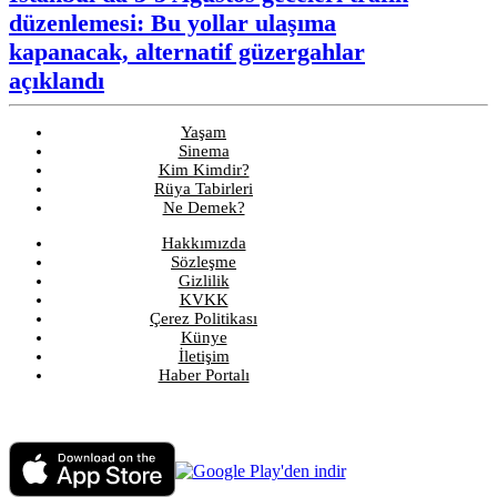
düzenlemesi: Bu yollar ulaşıma
kapanacak, alternatif güzergahlar
açıklandı
Yaşam
Sinema
Kim Kimdir?
Rüya Tabirleri
Ne Demek?
Hakkımızda
Sözleşme
Gizlilik
KVKK
Çerez Politikası
Künye
İletişim
Haber Portalı