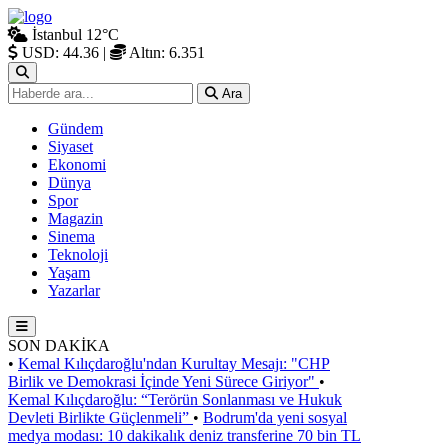
İstanbul
12°C
USD: 44.36
|
Altın: 6.351
Ara
Gündem
Siyaset
Ekonomi
Dünya
Spor
Magazin
Sinema
Teknoloji
Yaşam
Yazarlar
SON DAKİKA
•
Kemal Kılıçdaroğlu'ndan Kurultay Mesajı: "CHP
Birlik ve Demokrasi İçinde Yeni Sürece Giriyor"
•
Kemal Kılıçdaroğlu: “Terörün Sonlanması ve Hukuk
Devleti Birlikte Güçlenmeli”
•
Bodrum'da yeni sosyal
medya modası: 10 dakikalık deniz transferine 70 bin TL