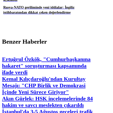
Rusya-NATO geriliminde yeni iddialar: İngiliz
istihbaratından dikkat çeken değerlendirme
Benzer Haberler
Ertuğrul Özkök, "Cumhurbaşkanına
hakaret" soruşturması kapsamında
ifade verdi
Kemal Kılıçdaroğlu'ndan Kurultay
Mesajı: "CHP Birlik ve Demokrasi
İçinde Yeni Sürece Giriyor"
Akın Gürlek: HSK incelemelerinde 84
hakim ve savcı meslekten çıkarıldı
İstanbul'da 3-5 Ağustos geceleri trafik