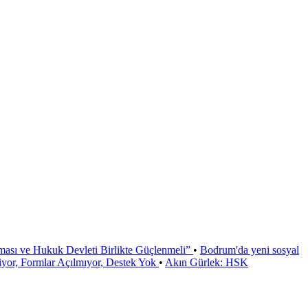
ması ve Hukuk Devleti Birlikte Güçlenmeli”
•
Bodrum'da yeni sosyal
or, Formlar Açılmıyor, Destek Yok
•
Akın Gürlek: HSK