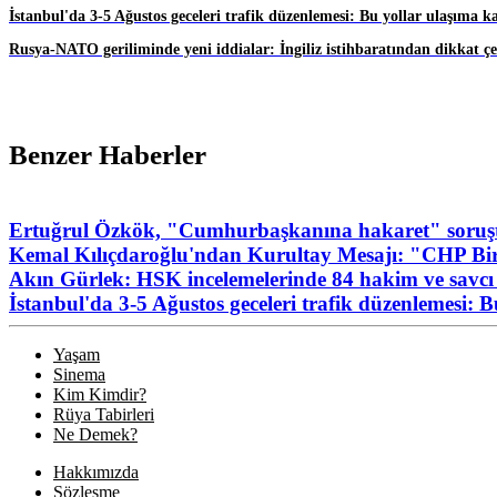
İstanbul'da 3-5 Ağustos geceleri trafik düzenlemesi: Bu yollar ulaşıma k
Rusya-NATO geriliminde yeni iddialar: İngiliz istihbaratından dikkat ç
Benzer Haberler
Ertuğrul Özkök, "Cumhurbaşkanına hakaret" soruşt
Kemal Kılıçdaroğlu'ndan Kurultay Mesajı: "CHP Birl
Akın Gürlek: HSK incelemelerinde 84 hakim ve savcı 
İstanbul'da 3-5 Ağustos geceleri trafik düzenlemesi: 
Yaşam
Sinema
Kim Kimdir?
Rüya Tabirleri
Ne Demek?
Hakkımızda
Sözleşme