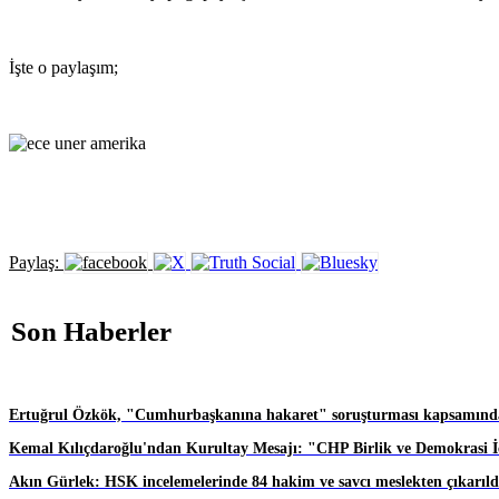
İşte o paylaşım;
Paylaş:
Son Haberler
Ertuğrul Özkök, "Cumhurbaşkanına hakaret" soruşturması kapsamında
Kemal Kılıçdaroğlu'ndan Kurultay Mesajı: "CHP Birlik ve Demokrasi İç
Akın Gürlek: HSK incelemelerinde 84 hakim ve savcı meslekten çıkarıld