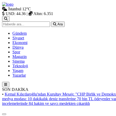
İstanbul
12°C
USD: 44.36
|
Altın: 6.351
Ara
Gündem
Siyaset
Ekonomi
Dünya
Spor
Magazin
Sinema
Teknoloji
Yaşam
Yazarlar
SON DAKİKA
•
Kemal Kılıçdaroğlu'ndan Kurultay Mesajı: "CHP Birlik ve Demokra
medya modası: 10 dakikalık deniz transferine 70 bin TL ödeyenler va
incelemelerinde 84 hakim ve savcı meslekten çıkarıldı