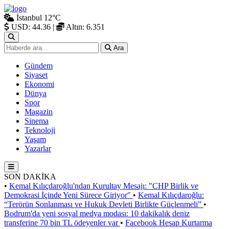
İstanbul
12°C
USD: 44.36
|
Altın: 6.351
Ara
Gündem
Siyaset
Ekonomi
Dünya
Spor
Magazin
Sinema
Teknoloji
Yaşam
Yazarlar
SON DAKİKA
•
Kemal Kılıçdaroğlu'ndan Kurultay Mesajı: "CHP Birlik ve
Demokrasi İçinde Yeni Sürece Giriyor"
•
Kemal Kılıçdaroğlu:
“Terörün Sonlanması ve Hukuk Devleti Birlikte Güçlenmeli”
•
Bodrum'da yeni sosyal medya modası: 10 dakikalık deniz
transferine 70 bin TL ödeyenler var
•
Facebook Hesap Kurtarma