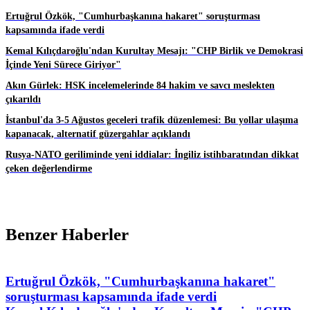
Ertuğrul Özkök, "Cumhurbaşkanına hakaret" soruşturması
kapsamında ifade verdi
Kemal Kılıçdaroğlu'ndan Kurultay Mesajı: "CHP Birlik ve Demokrasi
İçinde Yeni Sürece Giriyor"
Akın Gürlek: HSK incelemelerinde 84 hakim ve savcı meslekten
çıkarıldı
İstanbul'da 3-5 Ağustos geceleri trafik düzenlemesi: Bu yollar ulaşıma
kapanacak, alternatif güzergahlar açıklandı
Rusya-NATO geriliminde yeni iddialar: İngiliz istihbaratından dikkat
çeken değerlendirme
Benzer Haberler
Ertuğrul Özkök, "Cumhurbaşkanına hakaret"
soruşturması kapsamında ifade verdi