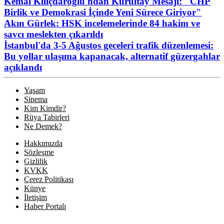
Kemal Kılıçdaroğlu'ndan Kurultay Mesajı: "CHP
Birlik ve Demokrasi İçinde Yeni Sürece Giriyor"
Akın Gürlek: HSK incelemelerinde 84 hakim ve
savcı meslekten çıkarıldı
İstanbul'da 3-5 Ağustos geceleri trafik düzenlemesi:
Bu yollar ulaşıma kapanacak, alternatif güzergahlar
açıklandı
Yaşam
Sinema
Kim Kimdir?
Rüya Tabirleri
Ne Demek?
Hakkımızda
Sözleşme
Gizlilik
KVKK
Çerez Politikası
Künye
İletişim
Haber Portalı