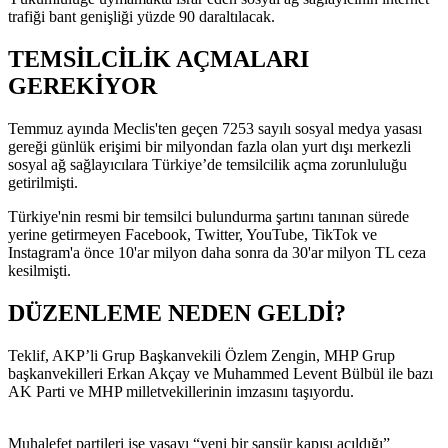
trafiği bant genişliği yüzde 90 daraltılacak.
TEMSİLCİLİK AÇMALARI
GEREKİYOR
Temmuz ayında Meclis'ten geçen 7253 sayılı sosyal medya yasası
gereği günlük erişimi bir milyondan fazla olan yurt dışı merkezli
sosyal ağ sağlayıcılara Türkiye’de temsilcilik açma zorunluluğu
getirilmişti.
Türkiye'nin resmi bir temsilci bulundurma şartını tanınan sürede
yerine getirmeyen Facebook, Twitter, YouTube, TikTok ve
Instagram'a önce 10'ar milyon daha sonra da 30'ar milyon TL ceza
kesilmişti.
DÜZENLEME NEDEN GELDİ?
Teklif, AKP’li Grup Başkanvekili Özlem Zengin, MHP Grup
başkanvekilleri Erkan Akçay ve Muhammed Levent Bülbül ile bazı
AK Parti ve MHP milletvekillerinin imzasını taşıyordu.
Muhalefet partileri ise yasayı “yeni bir sansür kapısı açıldığı”