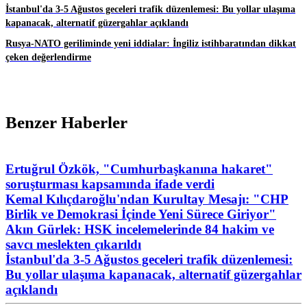
İstanbul'da 3-5 Ağustos geceleri trafik düzenlemesi: Bu yollar ulaşıma
kapanacak, alternatif güzergahlar açıklandı
Rusya-NATO geriliminde yeni iddialar: İngiliz istihbaratından dikkat
çeken değerlendirme
Benzer Haberler
Ertuğrul Özkök, "Cumhurbaşkanına hakaret"
soruşturması kapsamında ifade verdi
Kemal Kılıçdaroğlu'ndan Kurultay Mesajı: "CHP
Birlik ve Demokrasi İçinde Yeni Sürece Giriyor"
Akın Gürlek: HSK incelemelerinde 84 hakim ve
savcı meslekten çıkarıldı
İstanbul'da 3-5 Ağustos geceleri trafik düzenlemesi:
Bu yollar ulaşıma kapanacak, alternatif güzergahlar
açıklandı