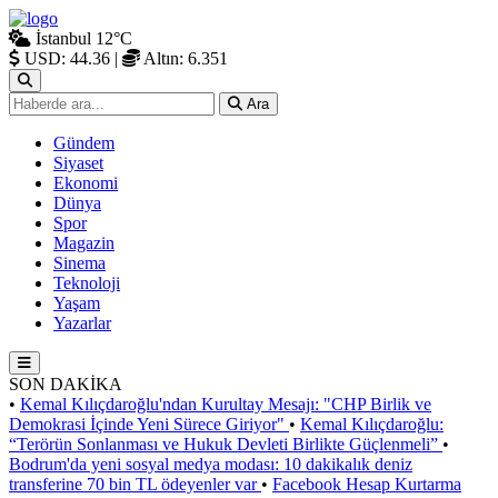
İstanbul
12°C
USD: 44.36
|
Altın: 6.351
Ara
Gündem
Siyaset
Ekonomi
Dünya
Spor
Magazin
Sinema
Teknoloji
Yaşam
Yazarlar
SON DAKİKA
•
Kemal Kılıçdaroğlu'ndan Kurultay Mesajı: "CHP Birlik ve
Demokrasi İçinde Yeni Sürece Giriyor"
•
Kemal Kılıçdaroğlu:
“Terörün Sonlanması ve Hukuk Devleti Birlikte Güçlenmeli”
•
Bodrum'da yeni sosyal medya modası: 10 dakikalık deniz
transferine 70 bin TL ödeyenler var
•
Facebook Hesap Kurtarma