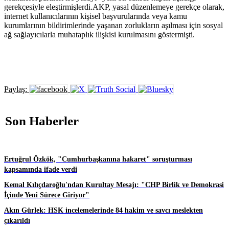
gerekçesiyle eleştirmişlerdi.AKP, yasal düzenlemeye gerekçe olarak,
internet kullanıcılarının kişisel başvurularında veya kamu
kurumlarının bildirimlerinde yaşanan zorlukların aşılması için sosyal
ağ sağlayıcılarla muhataplık ilişkisi kurulmasını göstermişti.
Paylaş:
Son Haberler
Ertuğrul Özkök, "Cumhurbaşkanına hakaret" soruşturması
kapsamında ifade verdi
Kemal Kılıçdaroğlu'ndan Kurultay Mesajı: "CHP Birlik ve Demokrasi
İçinde Yeni Sürece Giriyor"
Akın Gürlek: HSK incelemelerinde 84 hakim ve savcı meslekten
çıkarıldı