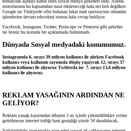
temsilcilik açmayı kabul eden sosyal medya şirketleri oldu. Arama
motorlarının bu kapsamdan nasıl etkileneceği hala net beli değilken
Google ise Türkiyede ofisi bulunan fakat mali operasyonu olmadan
işlemlerine devam edecekmi sorusu hala cevap bekliyor.
Facebook, Instagram, Twitter, Periscope ve Pinterest gibi şirketler
ise henüz bu konuda bir açıklamada bulunmadı.
Dünyada Sosyal medyadaki konumumuz.
Instagramda 6. sırayı 39 milyon kullanıcı ile alırken Facebook
kullanıcı veya kullanım sayısında düşüş yaşayrak 12. sırayı 37
milyon kullanıcı ile alıyoruz Twitterda ise 7. sırayı 13,6 milyon
kullanıcı ile alıyoruz.
REKLAM YASAĞININ ARDINDAN NE
GELİYOR?
Reklam yasağı kararından itibaren 3 ay içinde yükümlülükler yerine
getirilmezse internet trafiği bant genişliği yüzde 50 daraltılacak.
Yükümlülüğe uymamakta ısrar eden sosyal ağ sağlayıcının internet