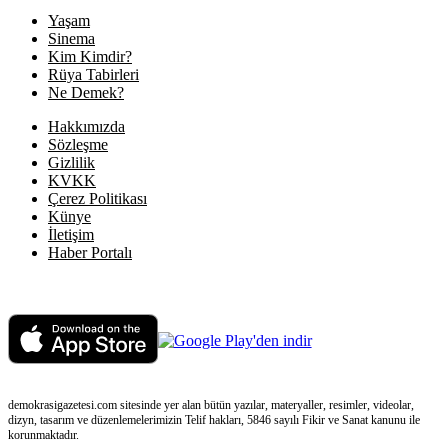
Yaşam
Sinema
Kim Kimdir?
Rüya Tabirleri
Ne Demek?
Hakkımızda
Sözleşme
Gizlilik
KVKK
Çerez Politikası
Künye
İletişim
Haber Portalı
demokrasigazetesi.com sitesinde yer alan bütün yazılar, materyaller, resimler, videolar,
dizyn, tasarım ve düzenlemelerimizin Telif hakları, 5846 sayılı Fikir ve Sanat kanunu ile
korunmaktadır.