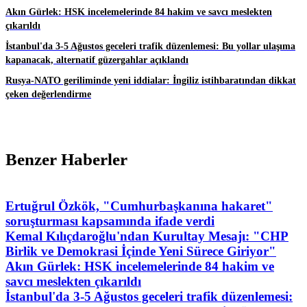
Akın Gürlek: HSK incelemelerinde 84 hakim ve savcı meslekten
çıkarıldı
İstanbul'da 3-5 Ağustos geceleri trafik düzenlemesi: Bu yollar ulaşıma
kapanacak, alternatif güzergahlar açıklandı
Rusya-NATO geriliminde yeni iddialar: İngiliz istihbaratından dikkat
çeken değerlendirme
Benzer Haberler
Ertuğrul Özkök, "Cumhurbaşkanına hakaret"
soruşturması kapsamında ifade verdi
Kemal Kılıçdaroğlu'ndan Kurultay Mesajı: "CHP
Birlik ve Demokrasi İçinde Yeni Sürece Giriyor"
Akın Gürlek: HSK incelemelerinde 84 hakim ve
savcı meslekten çıkarıldı
İstanbul'da 3-5 Ağustos geceleri trafik düzenlemesi: