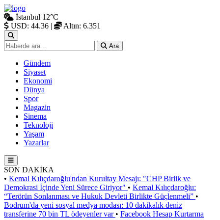
İstanbul
12°C
USD: 44.36
|
Altın: 6.351
Ara
Gündem
Siyaset
Ekonomi
Dünya
Spor
Magazin
Sinema
Teknoloji
Yaşam
Yazarlar
SON DAKİKA
•
Kemal Kılıçdaroğlu'ndan Kurultay Mesajı: "CHP Birlik ve
Demokrasi İçinde Yeni Sürece Giriyor"
•
Kemal Kılıçdaroğlu:
“Terörün Sonlanması ve Hukuk Devleti Birlikte Güçlenmeli”
•
Bodrum'da yeni sosyal medya modası: 10 dakikalık deniz
transferine 70 bin TL ödeyenler var
•
Facebook Hesap Kurtarma