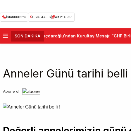
İstanbul
12°C
USD: 44.36
|
Altın: 6.351
•
Kemal Kılıçdaroğlu'ndan Kurultay Mesajı: "CHP Birli
SON DAKİKA
Anneler Günü tarihi belli 
Abone ol
Değerli annelerimizin günü 