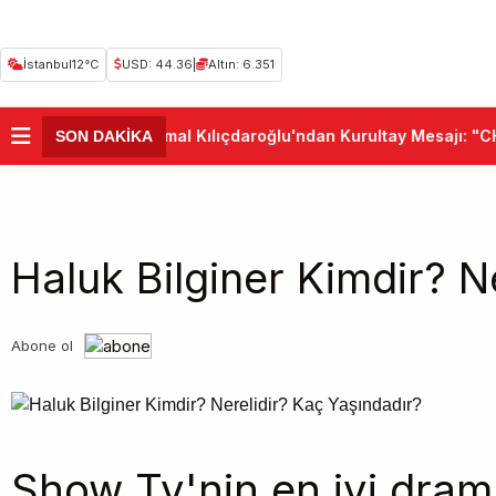
İstanbul
12°C
USD: 44.36
|
Altın: 6.351
•
Kemal Kılıçdaroğlu'ndan Kurultay Mesajı: "CHP
SON DAKİKA
Haluk Bilginer Kimdir? N
Abone ol
Show Tv'nin en iyi dram