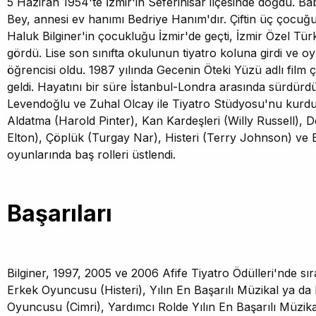
5 Haziran 1954'te İzmir'in Seferihisar ilçesinde doğdu. Ba
Bey, annesi ev hanımı Bedriye Hanım'dır. Çiftin üç çocuğ
Haluk Bilginer'in çocukluğu İzmir'de geçti, İzmir Özel Türk
gördü. Lise son sınıfta okulunun tiyatro koluna girdi ve 
öğrencisi oldu. 1987 yılında Gecenin Öteki Yüzü adlı film ç
geldi. Hayatını bir süre İstanbul-Londra arasında sürdürd
Levendoğlu ve Zuhal Olcay ile Tiyatro Stüdyosu'nu kurd
Aldatma (Harold Pinter), Kan Kardeşleri (Willy Russell), D
Elton), Çöplük (Turgay Nar), Histeri (Terry Johnson) ve
oyunlarında baş rolleri üstlendi.
Başarıları
Bilginer, 1997, 2005 ve 2006 Afife Tiyatro Ödülleri'nde sıra
Erkek Oyuncusu (Histeri), Yılın En Başarılı Müzikal ya d
Oyuncusu (Cimri), Yardımcı Rolde Yılın En Başarılı Müzik