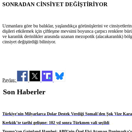
SONRADAN CİNSİYET DEĞİŞTİRİYOR
Uzmanlara göre bu balıklar, yaşlandıkça görünüşlerini ve cinsiyetlerin
dişileri etkilemek için çiftleşme mevsimi boyunca çarpıcı renklere bür
ve karanlık derinlikler arasında uzanan mezopotik (alacakaranlık) bölg
cinsiyet değiştirdiği biliniyor.
Paylaş:
Son Haberler
Türkiye'nin Milyarlarca Dolar Destek Verdiği Somali'den Şok Vize Karar
Kerkük’te tarihi gelişme: 102 yıl sonra Türkmen vali seçildi
Trump’tan Grönland Hamlesi: ABD’nin Özel Elçi Ataması Danimarka’yı