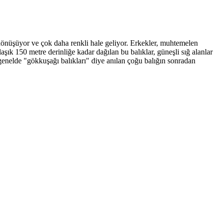
e dönüşüyor ve çok daha renkli hale geliyor. Erkekler, muhtemelen
şık 150 metre derinliğe kadar dağılan bu balıklar, güneşli sığ alanlar
n genelde "gökkuşağı balıkları" diye anılan çoğu balığın sonradan