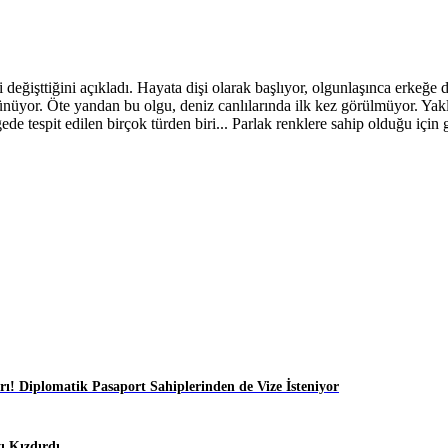
i değişttiğini açıkladı. Hayata dişi olarak başlıyor, olgunlaşınca erkeğ
ünüyor. Öte yandan bu olgu, deniz canlılarında ilk kez görülmüyor. Yakla
ede tespit edilen birçok türden biri... Parlak renklere sahip olduğu içi
ı! Diplomatik Pasaport Sahiplerinden de Vize İsteniyor
 Kızdırdı