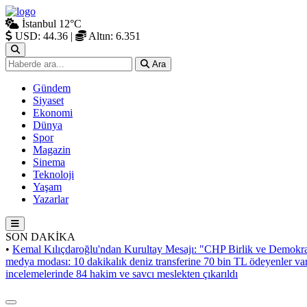
İstanbul
12°C
USD: 44.36
|
Altın: 6.351
Ara
Gündem
Siyaset
Ekonomi
Dünya
Spor
Magazin
Sinema
Teknoloji
Yaşam
Yazarlar
SON DAKİKA
•
Kemal Kılıçdaroğlu'ndan Kurultay Mesajı: "CHP Birlik ve Demokra
medya modası: 10 dakikalık deniz transferine 70 bin TL ödeyenler va
incelemelerinde 84 hakim ve savcı meslekten çıkarıldı