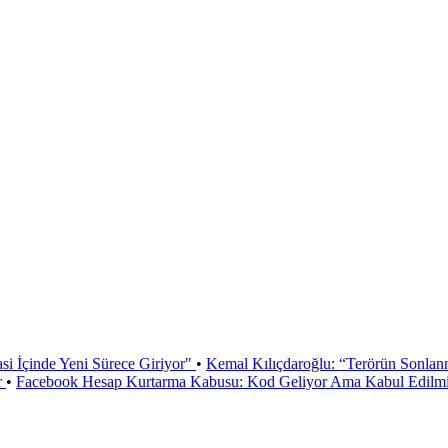
si İçinde Yeni Sürece Giriyor"
•
Kemal Kılıçdaroğlu: “Terörün Sonlan
r
•
Facebook Hesap Kurtarma Kabusu: Kod Geliyor Ama Kabul Edilmiy