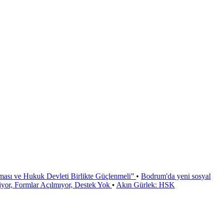
ması ve Hukuk Devleti Birlikte Güçlenmeli”
•
Bodrum'da yeni sosyal
or, Formlar Açılmıyor, Destek Yok
•
Akın Gürlek: HSK