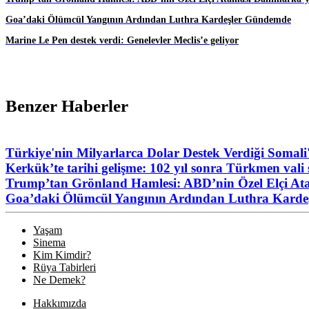
Goa’daki Ölümcül Yangının Ardından Luthra Kardeşler Gündemde
Marine Le Pen destek verdi: Genelevler Meclis’e geliyor
Benzer Haberler
Türkiye'nin Milyarlarca Dolar Destek Verdiği Somali
Kerkük’te tarihi gelişme: 102 yıl sonra Türkmen vali s
Trump’tan Grönland Hamlesi: ABD’nin Özel Elçi At
Goa’daki Ölümcül Yangının Ardından Luthra Kard
Yaşam
Sinema
Kim Kimdir?
Rüya Tabirleri
Ne Demek?
Hakkımızda