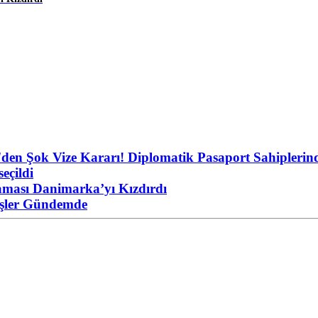
'den Şok Vize Kararı! Diplomatik Pasaport Sahiplerind
eçildi
aması Danimarka’yı Kızdırdı
eşler Gündemde