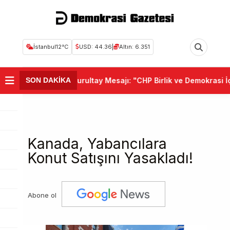
İstanbul
12°C
USD: 44.36
|
Altın: 6.351
lıçdaroğlu'ndan Kurultay Mesajı: "CHP Birlik ve Demokrasi İçin
SON DAKİKA
Kanada, Yabancılara
Konut Satışını Yasakladı!
Abone ol