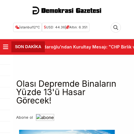
İstanbul
12°C
USD: 44.36
|
Altın: 6.351
•
Kemal Kılıçdaroğlu'ndan Kurultay Mesajı: "CHP Birlik ve
SON DAKİKA
Olası Depremde Binaların
Yüzde 13'ü Hasar
Görecek!
Abone ol