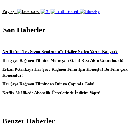
Paylaş:
Son Haberler
Netflix’te “Tek Sezon Sendromu”: Diziler Neden Yarım Kalıyor?
Her Şeye Rağmen Filmine Muhteşem Gala! Rıza Akın Unutulmadı!
Erkan Petekkaya Her Şeye Rağmen Filmi İçin Konuştu! Bu Film Çok
Konuşulur!
Her Şeye Rağmen Filminden Dünya Çapında Gala!
Netflix 30 Ülkede Abonelik Ücretlerinde İndirim Yaptı!
Benzer Haberler