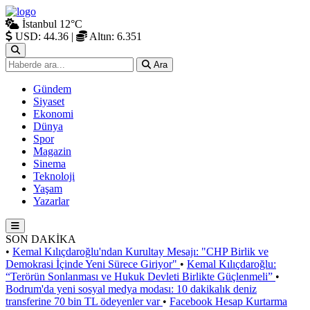
İstanbul
12°C
USD: 44.36
|
Altın: 6.351
Ara
Gündem
Siyaset
Ekonomi
Dünya
Spor
Magazin
Sinema
Teknoloji
Yaşam
Yazarlar
SON DAKİKA
•
Kemal Kılıçdaroğlu'ndan Kurultay Mesajı: "CHP Birlik ve
Demokrasi İçinde Yeni Sürece Giriyor"
•
Kemal Kılıçdaroğlu:
“Terörün Sonlanması ve Hukuk Devleti Birlikte Güçlenmeli”
•
Bodrum'da yeni sosyal medya modası: 10 dakikalık deniz
transferine 70 bin TL ödeyenler var
•
Facebook Hesap Kurtarma