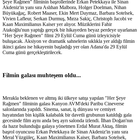
Şeye Rağmen" filminin başrollerinde Erkan Petekkaya ile Sinan
Akdeniz'in yanı sıra Aslıhan Malbora, Holger Doelman, Nihan
Büyükağaç, Robert Maaser, Ekin Mert Daymaz, Barbara Sotelsek,
Vivien Lafleur, Serkan Durmuş, Mırza Sakiç, Christoph Jacobi ve
Kaan Maximilianus Kaiser yer alıyor. Müziklerini Fahir
Atakoğlu'nun yaptığı gerçek bir hikayeden beyaz perdeye uyarlanan
"Her Şeye Rağmen" filmi 29 Eylül Cuma günü izleyicisiyle
buluşacak. Aksiyon ve dramatik sahnelerin sıklıkla yer aldığı filmin
ikinci galası ise hikayenin başladığı yer olan Adana'da 29 Eylül
Cuma günü gerçekleştirilecek.
Filmin galası muhteşem oldu...
Merakla beklenen ve altmış iki ülkeye satışı yapılan "Her Şeye
Rağmen" filminin galası Kanyon AVM'deki Paribu Cineverse
salonlarında yapıldı. Sinema, sanat, iş dünyası ve cemiyet
hayatından bin kişilik kalabalık bir davetli grubunun katıldığı gala
gecesinde film aynı anda beş ayrı salonda izlendi.
İlhan Doğan'nın
da hazır bulunduğu galaya yönetmen Erdal Murat Aktaş, filmin
başrol oyuncusu Erkan Petekkaya ile Sinan Akdeniz'in yanı sıra
Meral Yüzgüleç, Kaan Maximilianus Kaiser, Barbara Sotelsek,