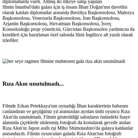
diplomatlarda vardı. Altmış iki ülkeye satışı yapılan
filmin İstanbul'daki galası için iş insanı İlhan Doğan'nın davetlisi
olarak katılan diplomatlar arasında Brezilya Başkonsolosu, Malezya
Başkonsolosu, Venezuela Başkonsolosu, İran Başkonsolosu,
Arjantin Başkonsolosu, Hırvatistan Başkonsolosu, İsveç
Konsolosluğu proje yöneticisi, Gürcistan Başkonsolos yardımcısı da
kendileri için hazırlanan özel salonda filmi İngilizce alt yazılı olarak
izlediler.
Rıza Akın unutulmadı...
Filmde Erkan Petekkaya'nın oynadığı İlhan karakterinin babasını
canlandıran ve geçtiğimiz yıl aramızdan ayrılan ünlü oyuncu Rıza
Akın'da unutulmadı. Filmin gösterildiği salonların önündeki fuaye
alanında çiçeklerle süslenmiş fotoğrafı da konularak gecede anılan
Rıza Akın'ın Japon asıllı eşi Miho Shimotashiro'da galaya katılanlar
arasındaydı. Filmin oyuncuları galada Rıza Akın'nın fotoğrafı