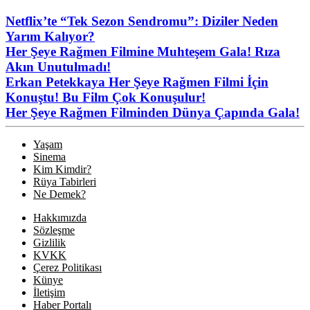
Netflix’te “Tek Sezon Sendromu”: Diziler Neden
Yarım Kalıyor?
Her Şeye Rağmen Filmine Muhteşem Gala! Rıza
Akın Unutulmadı!
Erkan Petekkaya Her Şeye Rağmen Filmi İçin
Konuştu! Bu Film Çok Konuşulur!
Her Şeye Rağmen Filminden Dünya Çapında Gala!
Yaşam
Sinema
Kim Kimdir?
Rüya Tabirleri
Ne Demek?
Hakkımızda
Sözleşme
Gizlilik
KVKK
Çerez Politikası
Künye
İletişim
Haber Portalı