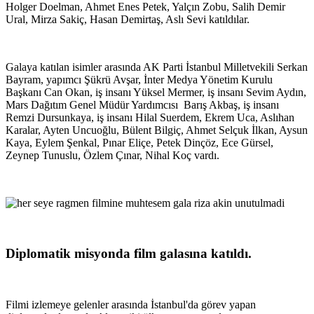
Holger Doelman, Ahmet Enes Petek, Yalçın Zobu, Salih Demir
Ural, Mirza Sakiç, Hasan Demirtaş, Aslı Sevi katıldılar.
Galaya katılan isimler arasında AK Parti İstanbul Milletvekili Serkan
Bayram, yapımcı Şükrü Avşar, İnter Medya Yönetim Kurulu
Başkanı Can Okan, iş insanı Yüksel Mermer, iş insanı Sevim Aydın,
Mars Dağıtım Genel Müdür Yardımcısı Barış Akbaş, iş insanı
Remzi Dursunkaya, iş insanı Hilal Suerdem, Ekrem Uca, Aslıhan
Karalar, Ayten Uncuoğlu, Bülent Bilgiç, Ahmet Selçuk İlkan, Aysun
Kaya, Eylem Şenkal, Pınar Eliçe, Petek Dinçöz, Ece Gürsel,
Zeynep Tunuslu, Özlem Çınar, Nihal Koç vardı.
Diplomatik misyonda film galasına katıldı.
Filmi izlemeye gelenler arasında İstanbul'da görev yapan