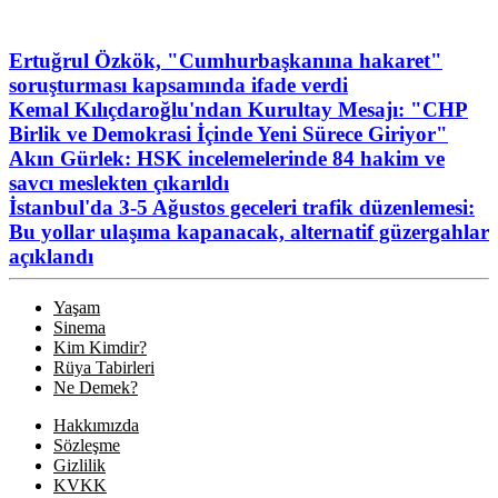
Ertuğrul Özkök, "Cumhurbaşkanına hakaret"
soruşturması kapsamında ifade verdi
Kemal Kılıçdaroğlu'ndan Kurultay Mesajı: "CHP
Birlik ve Demokrasi İçinde Yeni Sürece Giriyor"
Akın Gürlek: HSK incelemelerinde 84 hakim ve
savcı meslekten çıkarıldı
İstanbul'da 3-5 Ağustos geceleri trafik düzenlemesi:
Bu yollar ulaşıma kapanacak, alternatif güzergahlar
açıklandı
Yaşam
Sinema
Kim Kimdir?
Rüya Tabirleri
Ne Demek?
Hakkımızda
Sözleşme
Gizlilik
KVKK