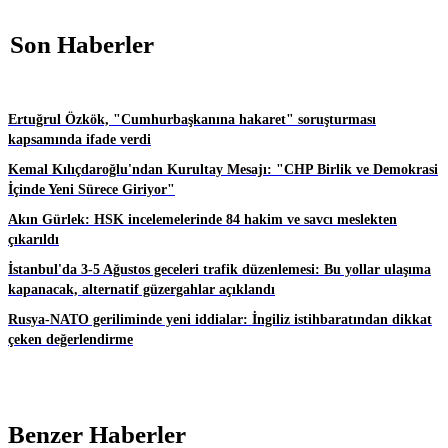
Son Haberler
Ertuğrul Özkök, "Cumhurbaşkanına hakaret" soruşturması
kapsamında ifade verdi
Kemal Kılıçdaroğlu'ndan Kurultay Mesajı: "CHP Birlik ve Demokrasi
İçinde Yeni Sürece Giriyor"
Akın Gürlek: HSK incelemelerinde 84 hakim ve savcı meslekten
çıkarıldı
İstanbul'da 3-5 Ağustos geceleri trafik düzenlemesi: Bu yollar ulaşıma
kapanacak, alternatif güzergahlar açıklandı
Rusya-NATO geriliminde yeni iddialar: İngiliz istihbaratından dikkat
çeken değerlendirme
Benzer Haberler