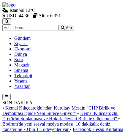
İstanbul
12°C
USD: 44.36
|
Altın: 6.351
Ara
Gündem
Siyaset
Ekonomi
Dünya
Spor
Magazin
Sinema
Teknoloji
Yaşam
Yazarlar
SON DAKİKA
•
Kemal Kılıçdaroğlu'ndan Kurultay Mesajı: "CHP Birlik ve
Demokrasi İçinde Yeni Sürece Giriyor"
•
Kemal Kılıçdaroğlu:
“Terörün Sonlanması ve Hukuk Devleti Birlikte Güçlenmeli”
•
Bodrum'da yeni sosyal medya modası: 10 dakikalık deniz
transferine 70 bin TL ödeyenler var
•
Facebook Hesap Kurtarma