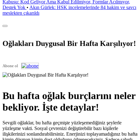
Kabusu: Kod Geliyor Ama Kabul Edilmiyor, Formlar Açılmıyor,
Destek Yok
•
Akın Gürlek: HSK incelemelerinde 84 hakim ve savcı
meslekten çıkarıldı
Oğlakları Duygusal Bir Hafta Karşılıyor!
Abone ol
Bu hafta oğlak burçlarını neler
bekliyor. İşte detaylar!
Sevgili oğlaklar, bu hafta geçmişte yüzleşemediğiniz şeylerle
yüzleşme vakti. Sosyal çevrenizi değiştirebilir bazı kişilerle
ilişkilerinizi sonlandırabilirsiniz. Enerjinizi toplayamadığınız bu hafta
kimin düşman kimin dost olduğunu öğreneceksiniz. Sadece sabırlı