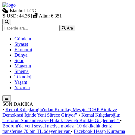
İstanbul
12°C
USD: 44.36
|
Altın: 6.351
Ara
Gündem
Siyaset
Ekonomi
Dünya
Spor
Magazin
Sinema
Teknoloji
Yaşam
Yazarlar
SON DAKİKA
•
Kemal Kılıçdaroğlu'ndan Kurultay Mesajı: "CHP Birlik ve
Demokrasi İçinde Yeni Sürece Giriyor"
•
Kemal Kılıçdaroğlu:
“Terörün Sonlanması ve Hukuk Devleti Birlikte Güçlenmeli”
•
Bodrum'da yeni sosyal medya modası: 10 dakikalık deniz
transferine 70 bin TL ödeyenler var
•
Facebook Hesap Kurtarma