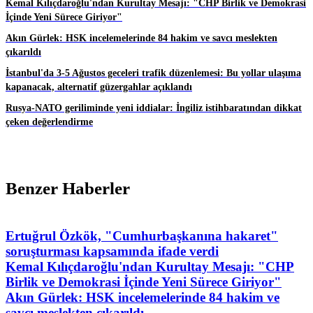
Kemal Kılıçdaroğlu'ndan Kurultay Mesajı: "CHP Birlik ve Demokrasi
İçinde Yeni Sürece Giriyor"
Akın Gürlek: HSK incelemelerinde 84 hakim ve savcı meslekten
çıkarıldı
İstanbul'da 3-5 Ağustos geceleri trafik düzenlemesi: Bu yollar ulaşıma
kapanacak, alternatif güzergahlar açıklandı
Rusya-NATO geriliminde yeni iddialar: İngiliz istihbaratından dikkat
çeken değerlendirme
Benzer Haberler
Ertuğrul Özkök, "Cumhurbaşkanına hakaret"
soruşturması kapsamında ifade verdi
Kemal Kılıçdaroğlu'ndan Kurultay Mesajı: "CHP
Birlik ve Demokrasi İçinde Yeni Sürece Giriyor"
Akın Gürlek: HSK incelemelerinde 84 hakim ve
savcı meslekten çıkarıldı