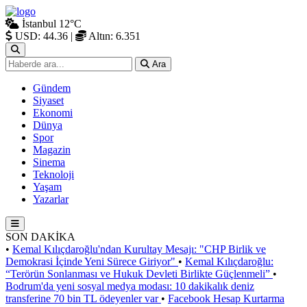
İstanbul
12°C
USD: 44.36
|
Altın: 6.351
Ara
Gündem
Siyaset
Ekonomi
Dünya
Spor
Magazin
Sinema
Teknoloji
Yaşam
Yazarlar
SON DAKİKA
•
Kemal Kılıçdaroğlu'ndan Kurultay Mesajı: "CHP Birlik ve
Demokrasi İçinde Yeni Sürece Giriyor"
•
Kemal Kılıçdaroğlu:
“Terörün Sonlanması ve Hukuk Devleti Birlikte Güçlenmeli”
•
Bodrum'da yeni sosyal medya modası: 10 dakikalık deniz
transferine 70 bin TL ödeyenler var
•
Facebook Hesap Kurtarma