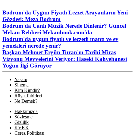
Bodrum'da Uygun Fiyatlı Lezzet Arayanların Yeni
Gözdesi: Meza Bodrum
Bodrum'da Canlı Müzik Nerede Dinlenir? Güncel
Mekan Rehberi Mekanbook.com'da
Bodrum'da uygun fiyatlı ve lezzetli mantı ve ev
yemekleri nerede yenir?
Başkan Mehmet Ergün Turan'ın Tarihi Miras
Vizyonu Meyvelerini Veriyor: Haseki Kahvehanesi
Yoğun İlgi Görüyor
Yaşam
Sinema
Kim Kimdir?
Rüya Tabirleri
Ne Demek?
Hakkımızda
Sözleşme
Gizlilik
KVKK
Çerez Politikası