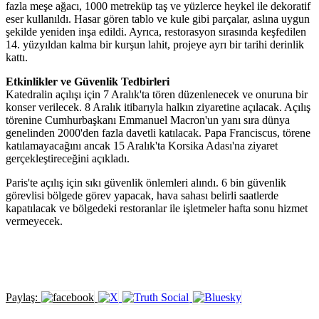
fazla meşe ağacı, 1000 metreküp taş ve yüzlerce heykel ile dekoratif
eser kullanıldı. Hasar gören tablo ve kule gibi parçalar, aslına uygun
şekilde yeniden inşa edildi. Ayrıca, restorasyon sırasında keşfedilen
14. yüzyıldan kalma bir kurşun lahit, projeye ayrı bir tarihi derinlik
kattı.
Etkinlikler ve Güvenlik Tedbirleri
Katedralin açılışı için 7 Aralık'ta tören düzenlenecek ve onuruna bir
konser verilecek. 8 Aralık itibarıyla halkın ziyaretine açılacak. Açılış
törenine Cumhurbaşkanı Emmanuel Macron'un yanı sıra dünya
genelinden 2000'den fazla davetli katılacak. Papa Franciscus, törene
katılamayacağını ancak 15 Aralık'ta Korsika Adası'na ziyaret
gerçekleştireceğini açıkladı.
Paris'te açılış için sıkı güvenlik önlemleri alındı. 6 bin güvenlik
görevlisi bölgede görev yapacak, hava sahası belirli saatlerde
kapatılacak ve bölgedeki restoranlar ile işletmeler hafta sonu hizmet
vermeyecek.
Paylaş: