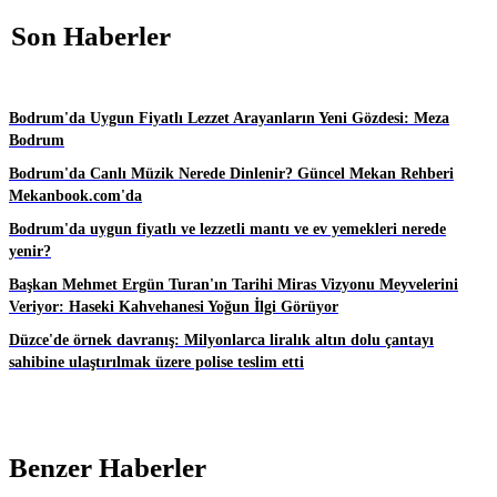
Son Haberler
Bodrum'da Uygun Fiyatlı Lezzet Arayanların Yeni Gözdesi: Meza
Bodrum
Bodrum'da Canlı Müzik Nerede Dinlenir? Güncel Mekan Rehberi
Mekanbook.com'da
Bodrum'da uygun fiyatlı ve lezzetli mantı ve ev yemekleri nerede
yenir?
Başkan Mehmet Ergün Turan'ın Tarihi Miras Vizyonu Meyvelerini
Veriyor: Haseki Kahvehanesi Yoğun İlgi Görüyor
Düzce'de örnek davranış: Milyonlarca liralık altın dolu çantayı
sahibine ulaştırılmak üzere polise teslim etti
Benzer Haberler