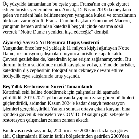
Üç yüzyılda tamamlanan bu eşsiz yapı, Fransa'nın en çok ziyaret
edilen turistik yerlerinden biri. Ancak, 15 Nisan 2019'da meydana
gelen ve nedeni hala belirlenemeyen yangında kulesi ve tonozlarının
bir kısmı zarar gördü. Fransa Cumhurbaşkanı Emmanuel Macron,
yangının hemen ardından katedrali beş yıl içinde onarma sözü
vererek "Notre Dame'ı yeniden inşa edeceğiz" demişti.
Ziyaretçi Sayısı 5 Yıl Boyunca Düşüş Gösterdi
Yangından önce her yıl yaklaşık 11 milyon kişiyi ağırlayan Notre
Dame, restorasyon çalışmaları boyunca turistlere kapalı kaldı.
Çevresi gezilebilse de, katedralin içine erişim sağlanamıyordu. Bu
durum, turizm sektöründe maddi kayıplara yol açtı. Yine de turistler,
katedralin dış cephesinin fotoğraflarını çekmeye devam etti ve
hediyelik eşya satışlarında artış yaşandı.
Beş Yıllık Restorasyon Süreci Tamamlandı
Katedrali eski haline döndürmek için çalışmalar iki aşamada
yürütüldü. 2019-2021 yılları arasında yapının zarar gören bölümleri
güçlendirildi, ardından Kasım 2024'e kadar detaylı restorasyon
işlemleri gerçekleştirildi. Yangın sonrası ortaya çıkan kurşun, bina
içindeki güvenlik endişeleri ve COVID-19 salgını gibi sebeplerle
restorasyon çalışmaları zaman zaman aksadı.
Bu devasa restorasyonda, 250 firma ve 2000'den fazla işçi görev
aldı. Çalışmalarda ülkenin farklı bölgelerinden getirilen 2000'den