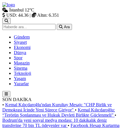
İstanbul
12°C
USD: 44.36
|
Altın: 6.351
Ara
Gündem
Siyaset
Ekonomi
Dünya
Spor
Magazin
Sinema
Teknoloji
Yaşam
Yazarlar
SON DAKİKA
•
Kemal Kılıçdaroğlu'ndan Kurultay Mesajı: "CHP Birlik ve
Demokrasi İçinde Yeni Sürece Giriyor"
•
Kemal Kılıçdaroğlu:
“Terörün Sonlanması ve Hukuk Devleti Birlikte Güçlenmeli”
•
Bodrum'da yeni sosyal medya modası: 10 dakikalık deniz
transferine 70 bin TL ödeyenler var
•
Facebook Hesap Kurtarma