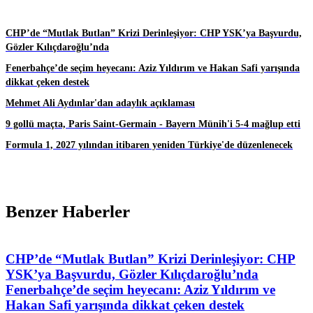
CHP’de “Mutlak Butlan” Krizi Derinleşiyor: CHP YSK’ya Başvurdu,
Gözler Kılıçdaroğlu’nda
Fenerbahçe’de seçim heyecanı: Aziz Yıldırım ve Hakan Safi yarışında
dikkat çeken destek
Mehmet Ali Aydınlar'dan adaylık açıklaması
9 gollü maçta, Paris Saint-Germain - Bayern Münih'i 5-4 mağlup etti
Formula 1, 2027 yılından itibaren yeniden Türkiye'de düzenlenecek
Benzer Haberler
CHP’de “Mutlak Butlan” Krizi Derinleşiyor: CHP
YSK’ya Başvurdu, Gözler Kılıçdaroğlu’nda
Fenerbahçe’de seçim heyecanı: Aziz Yıldırım ve
Hakan Safi yarışında dikkat çeken destek