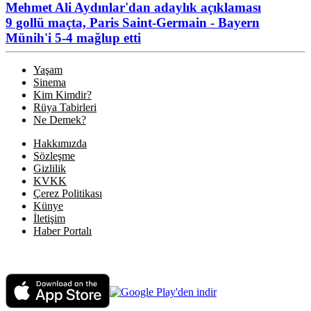
Mehmet Ali Aydınlar'dan adaylık açıklaması
9 gollü maçta, Paris Saint-Germain - Bayern
Münih'i 5-4 mağlup etti
Yaşam
Sinema
Kim Kimdir?
Rüya Tabirleri
Ne Demek?
Hakkımızda
Sözleşme
Gizlilik
KVKK
Çerez Politikası
Künye
İletişim
Haber Portalı