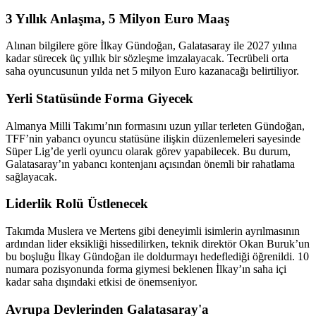
3 Yıllık Anlaşma, 5 Milyon Euro Maaş
Alınan bilgilere göre İlkay Gündoğan, Galatasaray ile 2027 yılına
kadar sürecek üç yıllık bir sözleşme imzalayacak. Tecrübeli orta
saha oyuncusunun yılda net 5 milyon Euro kazanacağı belirtiliyor.
Yerli Statüsünde Forma Giyecek
Almanya Milli Takımı’nın formasını uzun yıllar terleten Gündoğan,
TFF’nin yabancı oyuncu statüsüne ilişkin düzenlemeleri sayesinde
Süper Lig’de yerli oyuncu olarak görev yapabilecek. Bu durum,
Galatasaray’ın yabancı kontenjanı açısından önemli bir rahatlama
sağlayacak.
Liderlik Rolü Üstlenecek
Takımda Muslera ve Mertens gibi deneyimli isimlerin ayrılmasının
ardından lider eksikliği hissedilirken, teknik direktör Okan Buruk’un
bu boşluğu İlkay Gündoğan ile doldurmayı hedeflediği öğrenildi. 10
numara pozisyonunda forma giymesi beklenen İlkay’ın saha içi
kadar saha dışındaki etkisi de önemseniyor.
Avrupa Devlerinden Galatasaray'a