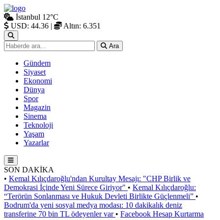
İstanbul
12°C
USD: 44.36
|
Altın: 6.351
Ara
Gündem
Siyaset
Ekonomi
Dünya
Spor
Magazin
Sinema
Teknoloji
Yaşam
Yazarlar
SON DAKİKA
•
Kemal Kılıçdaroğlu'ndan Kurultay Mesajı: "CHP Birlik ve
Demokrasi İçinde Yeni Sürece Giriyor"
•
Kemal Kılıçdaroğlu:
“Terörün Sonlanması ve Hukuk Devleti Birlikte Güçlenmeli”
•
Bodrum'da yeni sosyal medya modası: 10 dakikalık deniz
transferine 70 bin TL ödeyenler var
•
Facebook Hesap Kurtarma