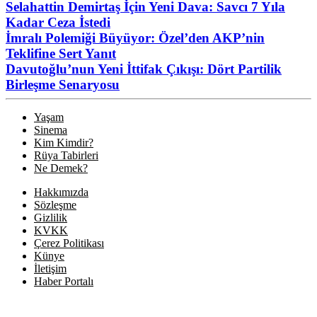
Selahattin Demirtaş İçin Yeni Dava: Savcı 7 Yıla
Kadar Ceza İstedi
İmralı Polemiği Büyüyor: Özel’den AKP’nin
Teklifine Sert Yanıt
Davutoğlu’nun Yeni İttifak Çıkışı: Dört Partilik
Birleşme Senaryosu
Yaşam
Sinema
Kim Kimdir?
Rüya Tabirleri
Ne Demek?
Hakkımızda
Sözleşme
Gizlilik
KVKK
Çerez Politikası
Künye
İletişim
Haber Portalı