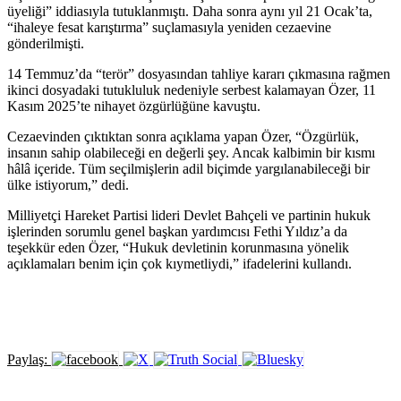
üyeliği” iddiasıyla tutuklanmıştı. Daha sonra aynı yıl 21 Ocak’ta,
“ihaleye fesat karıştırma” suçlamasıyla yeniden cezaevine
gönderilmişti.
14 Temmuz’da “terör” dosyasından tahliye kararı çıkmasına rağmen
ikinci dosyadaki tutukluluk nedeniyle serbest kalamayan Özer, 11
Kasım 2025’te nihayet özgürlüğüne kavuştu.
Cezaevinden çıktıktan sonra açıklama yapan Özer, “Özgürlük,
insanın sahip olabileceği en değerli şey. Ancak kalbimin bir kısmı
hâlâ içeride. Tüm seçilmişlerin adil biçimde yargılanabileceği bir
ülke istiyorum,” dedi.
Milliyetçi Hareket Partisi lideri Devlet Bahçeli ve partinin hukuk
işlerinden sorumlu genel başkan yardımcısı Fethi Yıldız’a da
teşekkür eden Özer, “Hukuk devletinin korunmasına yönelik
açıklamaları benim için çok kıymetliydi,” ifadelerini kullandı.
Paylaş: