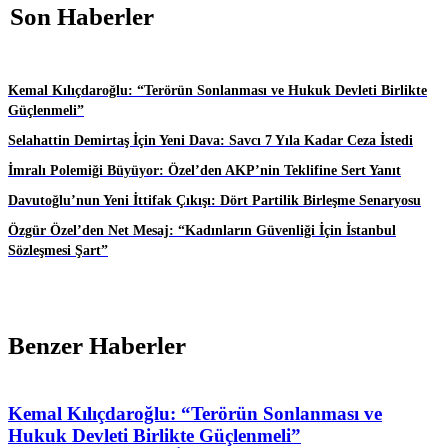
Son Haberler
Kemal Kılıçdaroğlu: “Terörün Sonlanması ve Hukuk Devleti Birlikte
Güçlenmeli”
Selahattin Demirtaş İçin Yeni Dava: Savcı 7 Yıla Kadar Ceza İstedi
İmralı Polemiği Büyüyor: Özel’den AKP’nin Teklifine Sert Yanıt
Davutoğlu’nun Yeni İttifak Çıkışı: Dört Partilik Birleşme Senaryosu
Özgür Özel’den Net Mesaj: “Kadınların Güvenliği İçin İstanbul
Sözleşmesi Şart”
Benzer Haberler
Kemal Kılıçdaroğlu: “Terörün Sonlanması ve
Hukuk Devleti Birlikte Güçlenmeli”