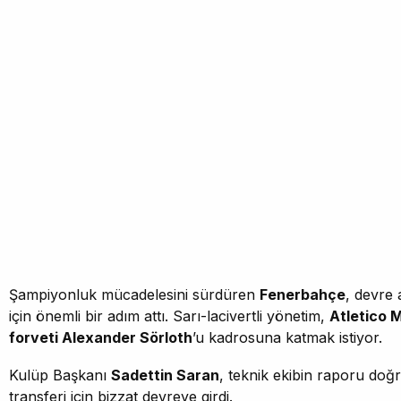
Şampiyonluk mücadelesini sürdüren
Fenerbahçe
, devre 
için önemli bir adım attı. Sarı-lacivertli yönetim,
Atletico M
forveti Alexander Sörloth
’u kadrosuna katmak istiyor.
Kulüp Başkanı
Sadettin Saran
, teknik ekibin raporu doğ
transferi için bizzat devreye girdi.