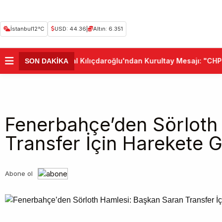
İstanbul
12°C
USD: 44.36
|
Altın: 6.351
•
Kemal Kılıçdaroğlu'ndan Kurultay Mesajı: "CHP B
SON DAKİKA
Fenerbahçe’den Sörloth
Transfer İçin Harekete G
Abone ol