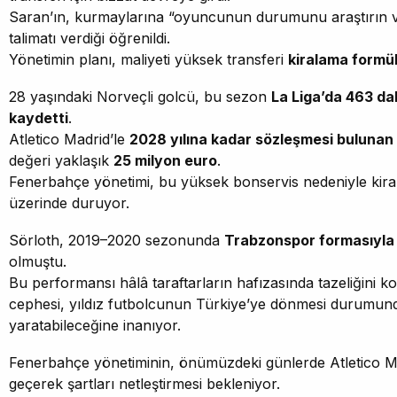
Saran’ın, kurmaylarına “oyuncunun durumunu araştırın ve
talimatı verdiği öğrenildi.
Yönetimin planı, maliyeti yüksek transferi
kiralama formü
28 yaşındaki Norveçli golcü, bu sezon
La Liga’da 463 dak
kaydetti
.
Atletico Madrid’le
2028 yılına kadar sözleşmesi bulunan
değeri yaklaşık
25 milyon euro
.
Fenerbahçe yönetimi, bu yüksek bonservis nedeniyle kiralı
üzerinde duruyor.
Sörloth, 2019–2020 sezonunda
Trabzonspor formasıyla S
olmuştu.
Bu performansı hâlâ taraftarların hafızasında tazeliğini 
cephesi, yıldız futbolcunun Türkiye’ye dönmesi durumunda
yaratabileceğine inanıyor.
Fenerbahçe yönetiminin, önümüzdeki günlerde Atletico M
geçerek şartları netleştirmesi bekleniyor.